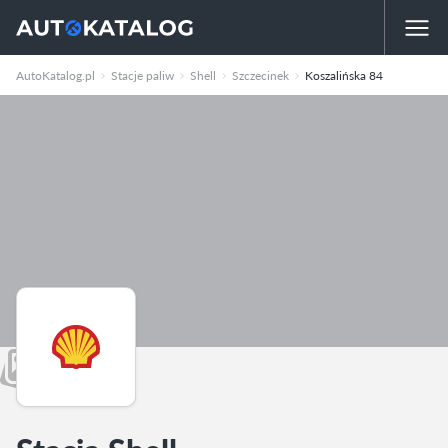
AutoKatalog.pl
Stacje paliw
Shell
Szczecinek
Koszalińska 84