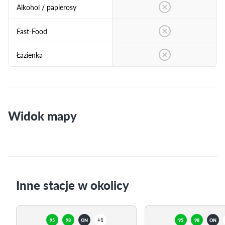
Alkohol / papierosy
Fast-Food
Łazienka
Widok mapy
Inne stacje w okolicy
+1
95
98
ON
95
98
ON