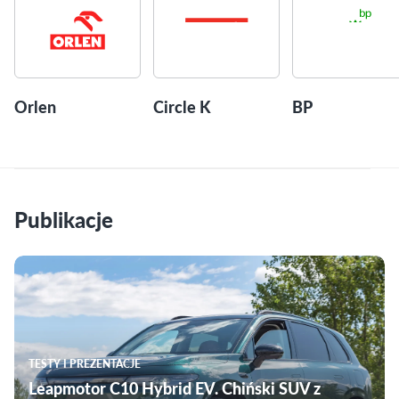
Orlen
Circle K
BP
Publikacje
TESTY I PREZENTACJE
Leapmotor C10 Hybrid EV. Chiński SUV z