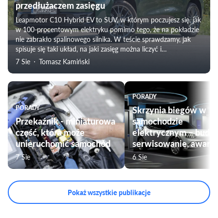
przedłużaczem zasięgu
Leapmotor C10 Hybrid EV to SUV, w którym poczujesz się, jak
w 100-procentowym elektryku pomimo tego, że na pokładzie
nie zabrakło spalinowego silnika. W teście sprawdzamy, jak
spisuje się taki układ, na jaki zasięg można liczyć i
weryfikujemy subiektywne odczucia towarzyszące
7 Sie
Tomasz Kamiński
podróżowaniu tym modelem. Nie zabraknie także oceny
komfortu jazdy, czy przygotowania pojazdu do użytku przez
rodziny.
PORADY
PORADY
Skrzynia biegów w
Przekaźnik - miniaturowa
samochodzie
część, która może
elektrycznym – budo
unieruchomić samochód
serwisowanie, awarie
7 Sie
6 Sie
Pokaż wszystkie publikacje