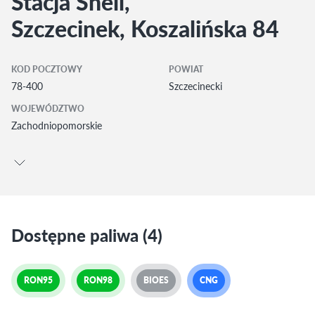
Stacja Shell,
Szczecinek, Koszalińska 84
KOD POCZTOWY
POWIAT
78-400
Szczecinecki
WOJEWÓDZTWO
Zachodniopomorskie
Dostępne paliwa (4)
RON95
RON98
BIOES
CNG