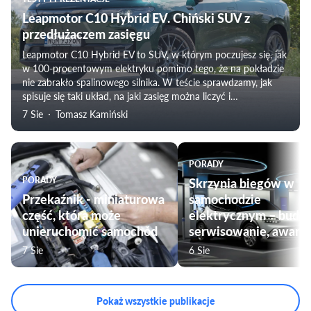
Leapmotor C10 Hybrid EV. Chiński SUV z
przedłużaczem zasięgu
Leapmotor C10 Hybrid EV to SUV, w którym poczujesz się, jak
w 100-procentowym elektryku pomimo tego, że na pokładzie
nie zabrakło spalinowego silnika. W teście sprawdzamy, jak
spisuje się taki układ, na jaki zasięg można liczyć i
weryfikujemy subiektywne odczucia towarzyszące
7 Sie
Tomasz Kamiński
podróżowaniu tym modelem. Nie zabraknie także oceny
komfortu jazdy, czy przygotowania pojazdu do użytku przez
rodziny.
PORADY
PORADY
Skrzynia biegów w
Przekaźnik - miniaturowa
samochodzie
część, która może
elektrycznym – budo
unieruchomić samochód
serwisowanie, awarie
7 Sie
6 Sie
Pokaż wszystkie publikacje