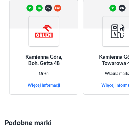
95
98
ON
LPG
95
ON
Kamienna Góra,
Kamienna Gó
Boh. Getta 48
Towarowa 
Orlen
Własna mark
Więcej informacji
Więcej informa
Podobne marki