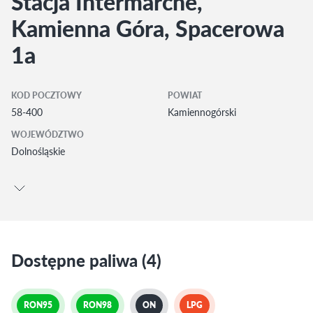
Stacja Intermarche,
Kamienna Góra, Spacerowa
1a
KOD POCZTOWY
POWIAT
58-400
Kamiennogórski
WOJEWÓDZTWO
Dolnośląskie
Dostępne paliwa (4)
RON95
RON98
ON
LPG