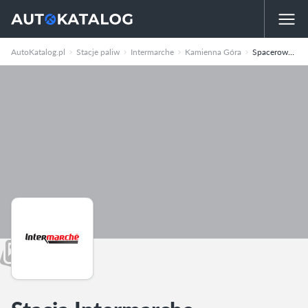
AutoKatalog.pl
Stacje paliw
Intermarche
Kamienna Góra
Spacerowa 1a