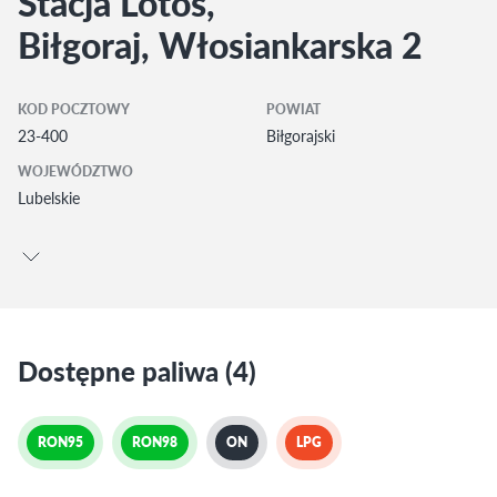
Stacja Lotos,
Biłgoraj, Włosiankarska 2
KOD POCZTOWY
POWIAT
23-400
Biłgorajski
WOJEWÓDZTWO
Lubelskie
Dostępne paliwa (4)
RON95
RON98
ON
LPG