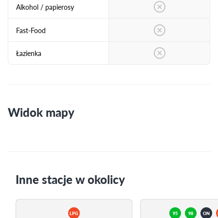
Alkohol / papierosy
Fast-Food
Łazienka
Widok mapy
Inne stacje w okolicy
LPG
95
98
ON