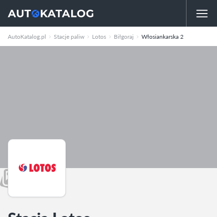
AutoKatalog.pl
Stacje paliw
Lotos
Biłgoraj
Włosiankarska 2