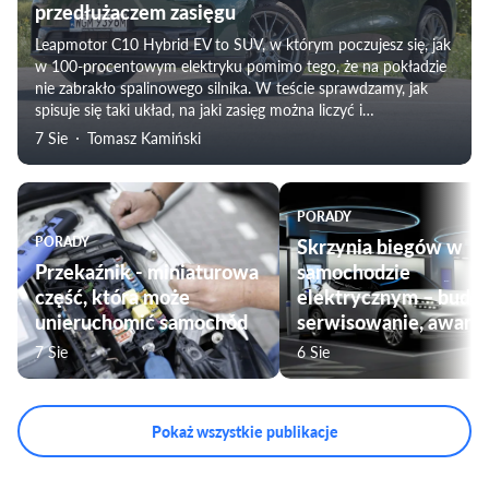
przedłużaczem zasięgu
Leapmotor C10 Hybrid EV to SUV, w którym poczujesz się, jak
w 100-procentowym elektryku pomimo tego, że na pokładzie
nie zabrakło spalinowego silnika. W teście sprawdzamy, jak
spisuje się taki układ, na jaki zasięg można liczyć i
weryfikujemy subiektywne odczucia towarzyszące
7 Sie
Tomasz Kamiński
podróżowaniu tym modelem. Nie zabraknie także oceny
komfortu jazdy, czy przygotowania pojazdu do użytku przez
rodziny.
PORADY
PORADY
Skrzynia biegów w
Przekaźnik - miniaturowa
samochodzie
część, która może
elektrycznym – budo
unieruchomić samochód
serwisowanie, awarie
7 Sie
6 Sie
Pokaż wszystkie publikacje