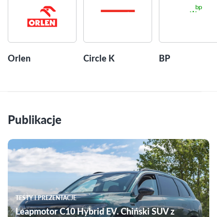
Orlen
Circle K
BP
Publikacje
TESTY I PREZENTACJE
Leapmotor C10 Hybrid EV. Chiński SUV z