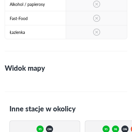
Alkohol / papierosy
Fast-Food
Łazienka
Widok mapy
Inne stacje w okolicy
95
ON
95
98
ON