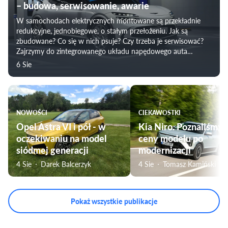
– budowa, serwisowanie, awarie
W samochodach elektrycznych montowane są przekładnie
redukcyjne, jednobiegowe, o stałym przełożeniu. Jak są
zbudowane? Co się w nich psuje? Czy trzeba je serwisować?
Zajrzymy do zintegrowanego układu napędowego auta
elektrycznego i prześwietlimy „skrzynię biegów” w
6 Sie
samochodzie elektrycznych.
NOWOŚCI
CIEKAWOSTKI
Opel Astra VI i pół - w
Kia Niro. Poznaliśmy
oczekiwaniu na model
ceny modelu po
siódmej generacji
modernizacji
4 Sie
Darek Balcerzyk
4 Sie
Tomasz Kamiński
Pokaż wszystkie publikacje