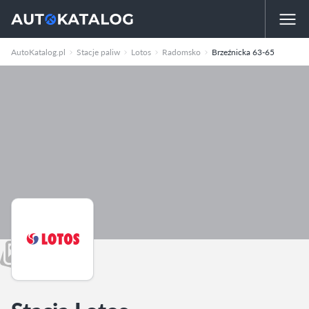
AutoKatalog.pl
Stacje paliw
Lotos
Radomsko
Brzeźnicka 63-65