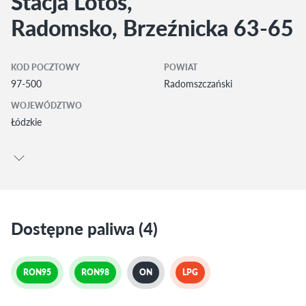
Stacja Lotos,
Radomsko, Brzeźnicka 63-65
KOD POCZTOWY
POWIAT
97-500
Radomszczański
WOJEWÓDZTWO
Łódzkie
Dostępne paliwa (4)
RON95
RON98
ON
LPG