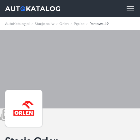
AutoKatalog.pl
Stacje paliw
Orlen
Pęcice
Parkowa 49