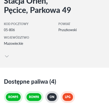
Stacja Orlen,
Pęcice, Parkowa 49
KOD POCZTOWY
POWIAT
05-806
Pruszkowski
WOJEWÓDZTWO
Mazowieckie
Dostępne paliwa (4)
RON95
RON98
ON
LPG