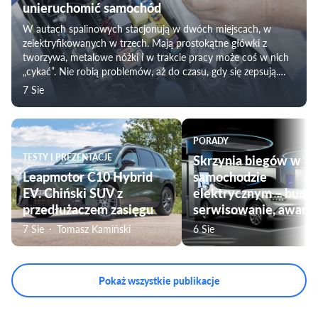
unieruchomić samochód
W autach spalinowych stacjonują w dwóch miejscach, w
zelektryfikowanych w trzech. Mają prostokątne główki z
tworzywa, metalowe nóżki i w trakcie pracy może coś w nich
„cykać”. Nie robią problemów, aż do czasu, gdy się zepsują.
Awaria przekaźnika może skutecznie unieruchomić samochód,
7 Sie
a także unieruchomić ważny układ wyposażenia samochodu.
Dlatego warto poznać, czym jest przekaźnik i nauczyć się go
wymieniać.
PORADY
TESTY I PREZENTACJE
Skrzynia biegów w
Leapmotor C10 Hybrid
samochodzie
EV. Chiński SUV z
elektrycznym – budo
przedłużaczem zasięgu
serwisowanie, awarie
7 Sie
Tomasz Kamiński
6 Sie
Pokaż wszystkie publikacje