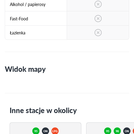
Alkohol / papierosy
Fast-Food
Łazienka
Widok mapy
Inne stacje w okolicy
95
ON
LPG
95
98
ON