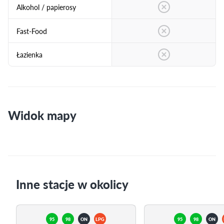
Alkohol / papierosy
Fast-Food
Łazienka
Widok mapy
Inne stacje w okolicy
95
98
ON
LPG
95
98
ON