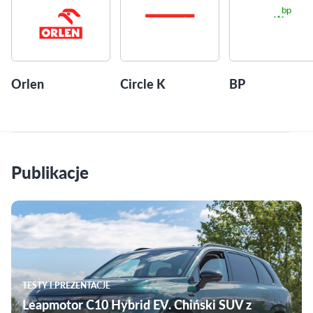
Orlen
Circle K
BP
Publikacje
TESTY I PREZENTACJE
Leapmotor C10 Hybrid EV. Chiński SUV z