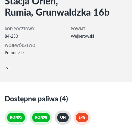
Stacja Orlen,
Rumia, Grunwaldzka 16b
KOD POCZTOWY
POWIAT
84-230
Wejherowski
WOJEWÓDZTWO
Pomorskie
Dostępne paliwa (4)
RON95
RON98
ON
LPG