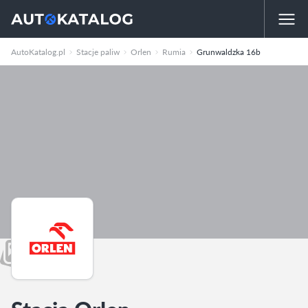
AutoKatalog.pl
Stacje paliw
Orlen
Rumia
Grunwaldzka 16b