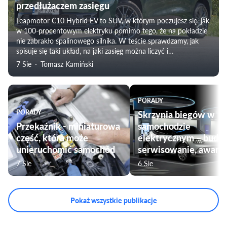
przedłużaczem zasięgu
Leapmotor C10 Hybrid EV to SUV, w którym poczujesz się, jak
w 100-procentowym elektryku pomimo tego, że na pokładzie
nie zabrakło spalinowego silnika. W teście sprawdzamy, jak
spisuje się taki układ, na jaki zasięg można liczyć i
weryfikujemy subiektywne odczucia towarzyszące
7 Sie
Tomasz Kamiński
podróżowaniu tym modelem. Nie zabraknie także oceny
komfortu jazdy, czy przygotowania pojazdu do użytku przez
rodziny.
PORADY
PORADY
Skrzynia biegów w
Przekaźnik - miniaturowa
samochodzie
część, która może
elektrycznym – budo
unieruchomić samochód
serwisowanie, awarie
7 Sie
6 Sie
Pokaż wszystkie publikacje