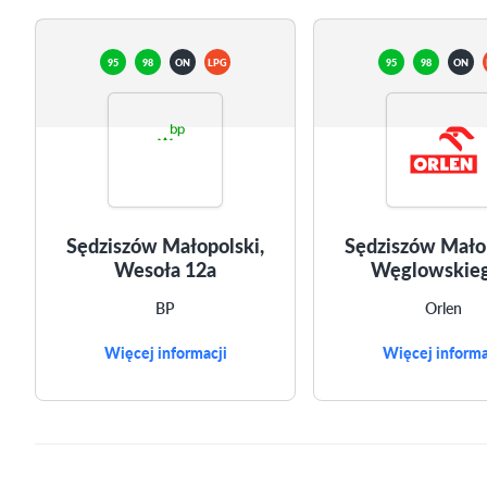
95
98
ON
LPG
95
98
ON
Sędziszów Małopolski,
Sędziszów Małop
Wesoła 12a
Węglowskieg
BP
Orlen
Więcej informacji
Więcej informa