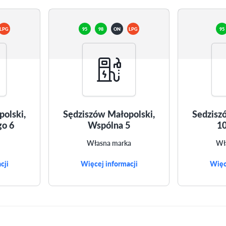
LPG
95
98
ON
LPG
95
olski,
Sędziszów Małopolski,
Sedzisz
o 6
Wspólna 5
10
Własna marka
Wł
cji
Więcej informacji
Więc