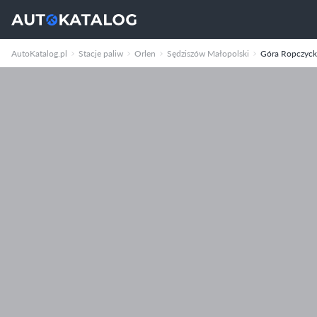
AutoKatalog.pl
Stacje paliw
Orlen
Sędziszów Małopolski
Góra Ropczyck