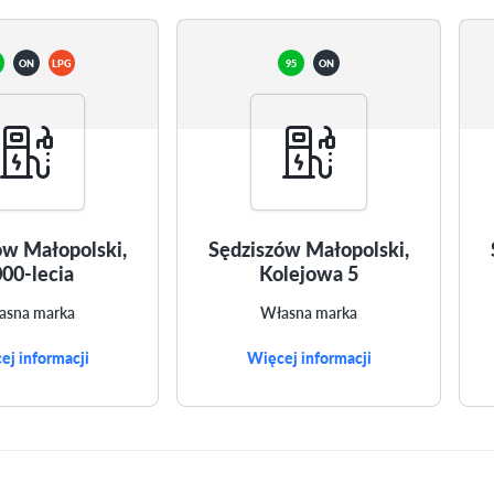
ON
LPG
95
ON
ów Małopolski,
Sędziszów Małopolski,
00-lecia
Kolejowa 5
asna marka
Własna marka
ej informacji
Więcej informacji