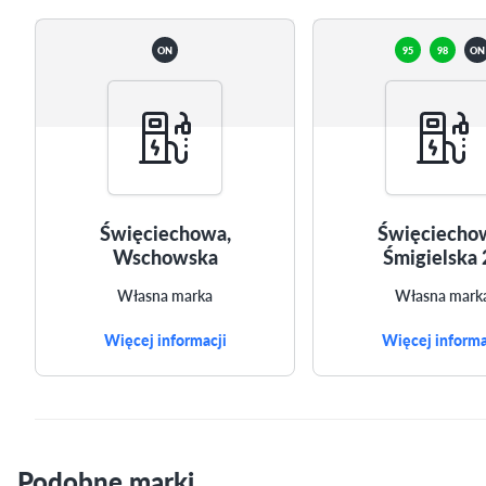
ON
95
98
ON
Święciechowa,
Święciecho
Wschowska
Śmigielska 
Własna marka
Własna mark
Więcej informacji
Więcej informa
Podobne marki