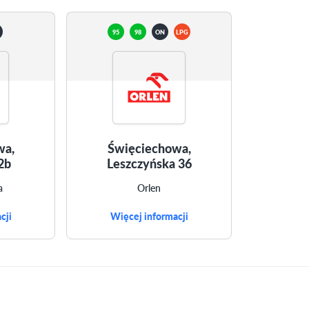
95
98
ON
LPG
wa,
Święciechowa,
2b
Leszczyńska 36
a
Orlen
cji
Więcej informacji