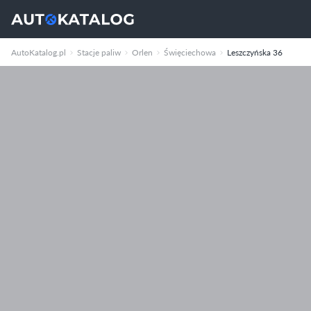
AutoKatalog.pl
Stacje paliw
Orlen
Święciechowa
Leszczyńska 36