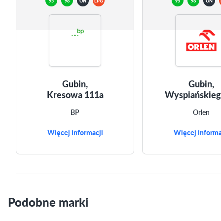
95
98
ON
LPG
95
98
ON
Gubin,
Gubin,
Kresowa 111a
Wyspiańskieg
BP
Orlen
Więcej informacji
Więcej informa
Podobne marki