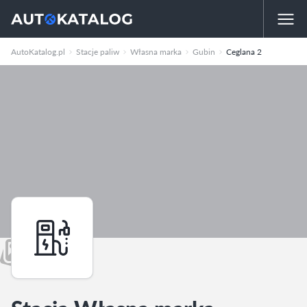
AutoKatalog.pl
Stacje paliw
Własna marka
Gubin
Ceglana 2