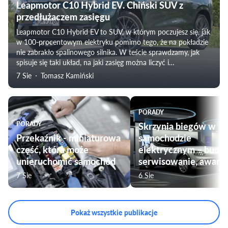
Leapmotor C10 Hybrid EV. Chiński SUV z
przedłużaczem zasięgu
Leapmotor C10 Hybrid EV to SUV, w którym poczujesz się, jak
w 100-procentowym elektryku pomimo tego, że na pokładzie
nie zabrakło spalinowego silnika. W teście sprawdzamy, jak
spisuje się taki układ, na jaki zasięg można liczyć i
weryfikujemy subiektywne odczucia towarzyszące
7 Sie
Tomasz Kamiński
podróżowaniu tym modelem. Nie zabraknie także oceny
komfortu jazdy, czy przygotowania pojazdu do użytku przez
rodziny.
PORADY
PORADY
Skrzynia biegów w
Przekaźnik - miniaturowa
samochodzie
część, która może
elektrycznym – budo
unieruchomić samochód
serwisowanie, awarie
7 Sie
6 Sie
Pokaż wszystkie publikacje