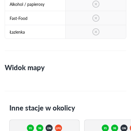
Alkohol / papierosy
Fast-Food
Łazienka
Widok mapy
Inne stacje w okolicy
95
98
ON
LPG
95
98
ON