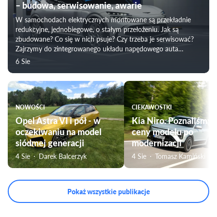
– budowa, serwisowanie, awarie
W samochodach elektrycznych montowane są przekładnie
redukcyjne, jednobiegowe, o stałym przełożeniu. Jak są
zbudowane? Co się w nich psuje? Czy trzeba je serwisować?
Zajrzymy do zintegrowanego układu napędowego auta
elektrycznego i prześwietlimy „skrzynię biegów” w
6 Sie
samochodzie elektrycznych.
NOWOŚCI
CIEKAWOSTKI
Opel Astra VI i pół - w
Kia Niro. Poznaliśmy
oczekiwaniu na model
ceny modelu po
siódmej generacji
modernizacji
4 Sie
Darek Balcerzyk
4 Sie
Tomasz Kamiński
Pokaż wszystkie publikacje