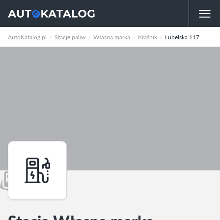
AutoKatalog.pl
Stacje paliw
Własna marka
Kraśnik
Lubelska 117