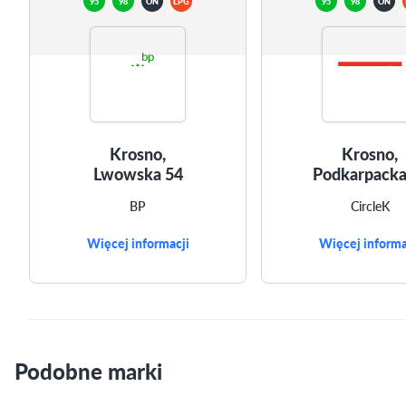
95
98
ON
LPG
95
98
ON
Krosno,
Krosno,
Lwowska 54
Podkarpacka
BP
CircleK
Więcej informacji
Więcej informa
Podobne marki