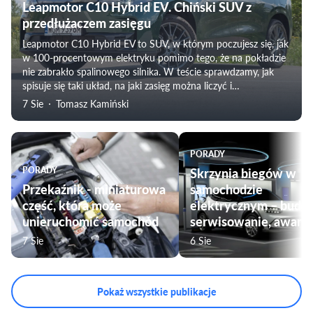
Leapmotor C10 Hybrid EV. Chiński SUV z
przedłużaczem zasięgu
Leapmotor C10 Hybrid EV to SUV, w którym poczujesz się, jak
w 100-procentowym elektryku pomimo tego, że na pokładzie
nie zabrakło spalinowego silnika. W teście sprawdzamy, jak
spisuje się taki układ, na jaki zasięg można liczyć i
weryfikujemy subiektywne odczucia towarzyszące
7 Sie
Tomasz Kamiński
podróżowaniu tym modelem. Nie zabraknie także oceny
komfortu jazdy, czy przygotowania pojazdu do użytku przez
rodziny.
PORADY
PORADY
Skrzynia biegów w
Przekaźnik - miniaturowa
samochodzie
część, która może
elektrycznym – budo
unieruchomić samochód
serwisowanie, awarie
7 Sie
6 Sie
Pokaż wszystkie publikacje