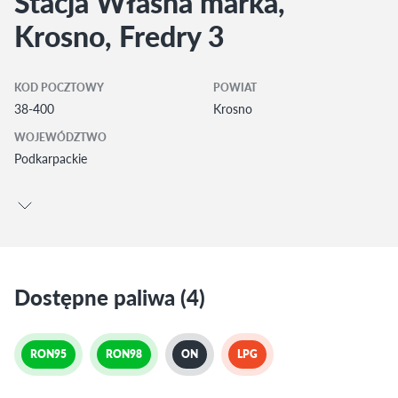
Stacja Własna marka,
Krosno, Fredry 3
KOD POCZTOWY
POWIAT
38-400
Krosno
WOJEWÓDZTWO
Podkarpackie
Dostępne paliwa (4)
RON95
RON98
ON
LPG