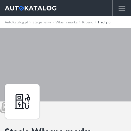
AutoKatalog.pl
Stacje paliw
Własna marka
Krosno
Fredry 3