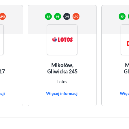
LPG
95
98
ON
LPG
95
Mikołów,
M
17
Gliwicka 245
Gl
Lotos
cji
Więcej informacji
Więc