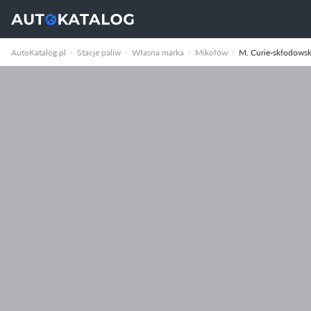
AutoKatalog.pl
Stacje paliw
Własna marka
Mikołów
M. Curie-skłodowsk