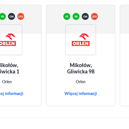
98
ON
LPG
95
98
ON
LPG
ikołów,
Mikołów,
iwicka 1
Gliwicka 98
Orlen
Orlen
ej informacji
Więcej informacji