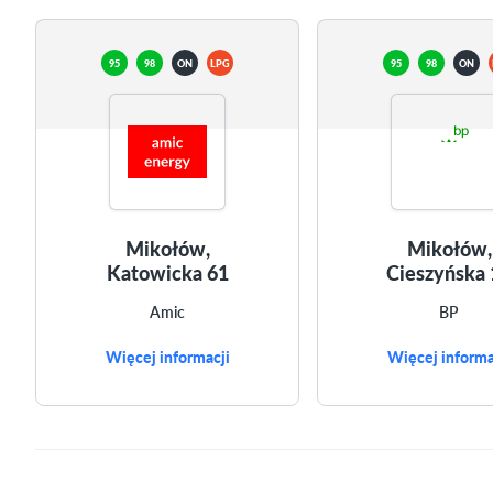
95
98
ON
LPG
95
98
ON
Mikołów,
Mikołów,
Katowicka 61
Cieszyńska 
Amic
BP
Więcej informacji
Więcej informa