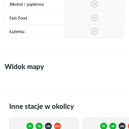
Alkohol / papierosy
Fast-Food
Łazienka
Widok mapy
Inne stacje w okolicy
95
98
ON
LPG
95
98
ON