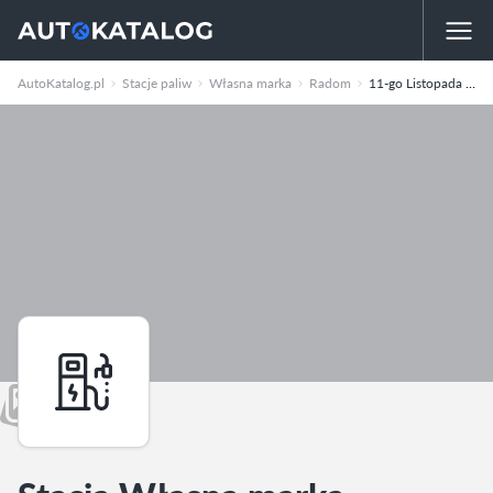
AutoKatalog.pl
Stacje paliw
Własna marka
Radom
11-go Listopada 65