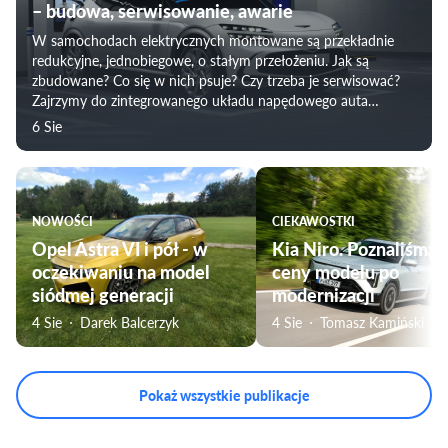
– budowa, serwisowanie, awarie
W samochodach elektrycznych montowane są przekładnie
redukcyjne, jednobiegowe, o stałym przełożeniu. Jak są
zbudowane? Co się w nich psuje? Czy trzeba je serwisować?
Zajrzymy do zintegrowanego układu napędowego auta
elektrycznego i prześwietlimy „skrzynię biegów” w
6 Sie
samochodzie elektrycznych.
NOWOŚCI
CIEKAWOSTKI
Opel Astra VI i pół - w
Kia Niro. Poznaliśmy
oczekiwaniu na model
ceny modelu po
siódmej generacji
modernizacji
4 Sie
Darek Balcerzyk
4 Sie
Tomasz Kamiński
Pokaż wszystkie publikacje