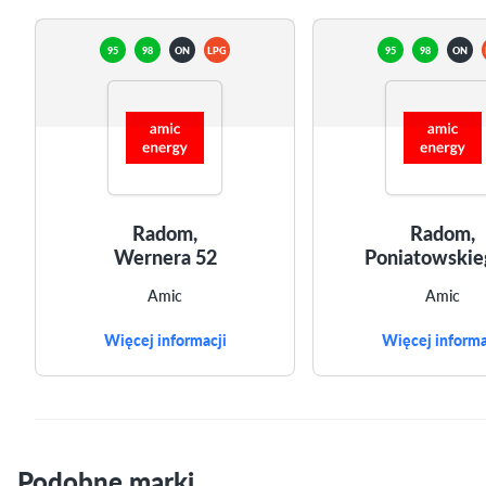
95
98
ON
LPG
95
98
ON
Radom,
Radom,
Wernera 52
Poniatowskie
Amic
Amic
Więcej informacji
Więcej informa
Podobne marki