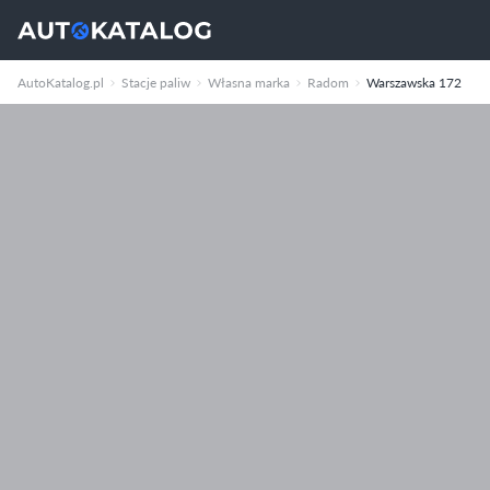
AutoKatalog.pl
Stacje paliw
Własna marka
Radom
Warszawska 172