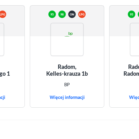
LPG
95
98
ON
LPG
95
Radom,
Rad
go 1
Kelles-krauza 1b
Radom
BP
cji
Więcej informacji
Więc