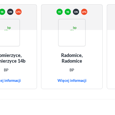
98
ON
LPG
95
98
ON
LPG
omierzyce,
Radomice,
ierzyce 14b
Radomice
BP
BP
ej informacji
Więcej informacji