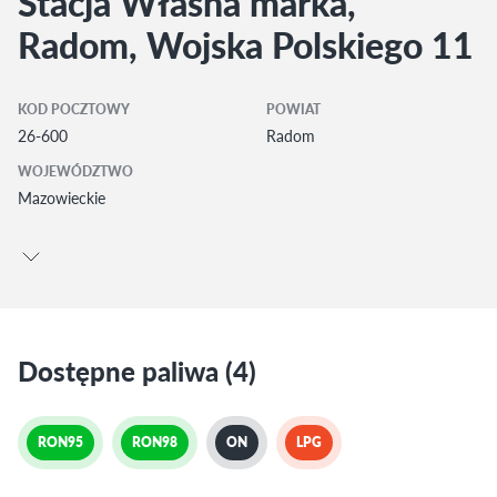
Stacja Własna marka,
Radom, Wojska Polskiego 11
KOD POCZTOWY
POWIAT
26-600
Radom
WOJEWÓDZTWO
Mazowieckie
Dostępne paliwa (4)
RON95
RON98
ON
LPG