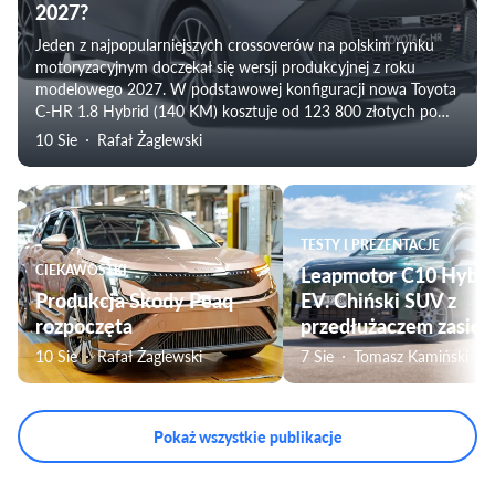
2027?
Jeden z najpopularniejszych crossoverów na polskim rynku
motoryzacyjnym doczekał się wersji produkcyjnej z roku
modelowego 2027. W podstawowej konfiguracji nowa Toyota
C-HR 1.8 Hybrid (140 KM) kosztuje od 123 800 złotych po
rabacie.
10 Sie
Rafał Żaglewski
TESTY I PREZENTACJE
CIEKAWOSTKI
Leapmotor C10 Hybri
Produkcja Skody Peaq
EV. Chiński SUV z
rozpoczęta
przedłużaczem zasięg
10 Sie
Rafał Żaglewski
7 Sie
Tomasz Kamiński
Pokaż wszystkie publikacje