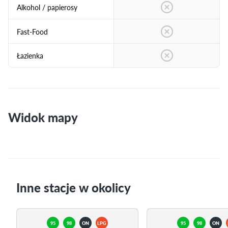
Alkohol / papierosy
Fast-Food
Łazienka
Widok mapy
Inne stacje w okolicy
95
98
ON
LPG
95
98
ON