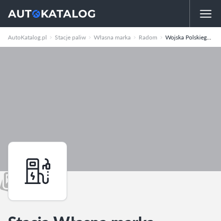
AutoKatalog.pl
Stacje paliw
Własna marka
Radom
Wojska Polskiego 11