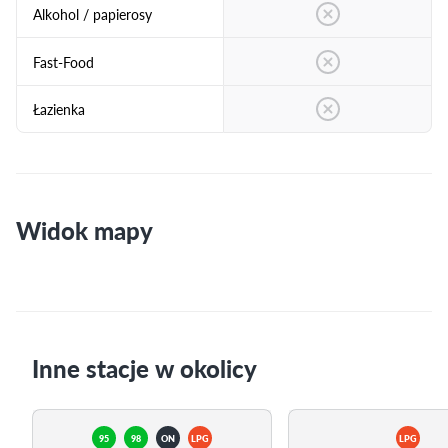
Alkohol / papierosy
Fast-Food
Łazienka
Widok mapy
Inne stacje w okolicy
95
98
ON
LPG
LPG