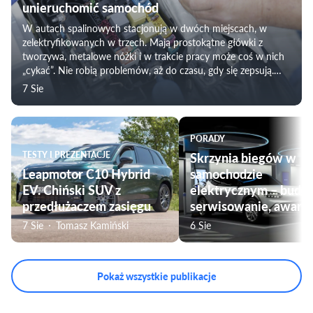
unieruchomić samochód
W autach spalinowych stacjonują w dwóch miejscach, w
zelektryfikowanych w trzech. Mają prostokątne główki z
tworzywa, metalowe nóżki i w trakcie pracy może coś w nich
„cykać”. Nie robią problemów, aż do czasu, gdy się zepsują.
Awaria przekaźnika może skutecznie unieruchomić samochód,
7 Sie
a także unieruchomić ważny układ wyposażenia samochodu.
Dlatego warto poznać, czym jest przekaźnik i nauczyć się go
wymieniać.
PORADY
TESTY I PREZENTACJE
Skrzynia biegów w
Leapmotor C10 Hybrid
samochodzie
EV. Chiński SUV z
elektrycznym – budo
przedłużaczem zasięgu
serwisowanie, awarie
7 Sie
Tomasz Kamiński
6 Sie
Pokaż wszystkie publikacje