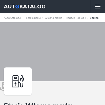
AutoKatalog.pl
Stacje paliw
Własna marka
Radzyń Podlaski
Bedlno