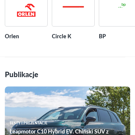
Orlen
Circle K
BP
Publikacje
TESTY I PREZENTACJE
Leapmotor C10 Hybrid EV. Chiński SUV z