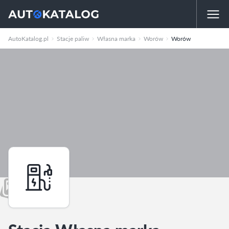
AutoKatalog.pl
Stacje paliw
Własna marka
Worów
Worów