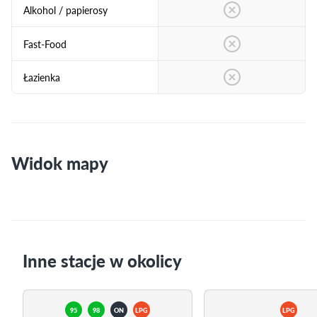
Alkohol / papierosy
Fast-Food
Łazienka
Widok mapy
Inne stacje w okolicy
95
98
ON
LPG
LPG