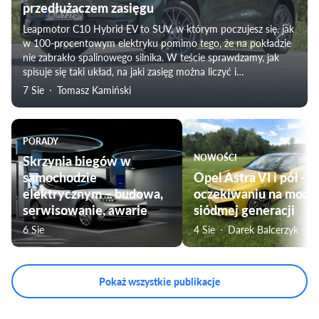
przedłużaczem zasięgu
Leapmotor C10 Hybrid EV to SUV, w którym poczujesz się, jak
w 100-procentowym elektryku pomimo tego, że na pokładzie
nie zabrakło spalinowego silnika. W teście sprawdzamy, jak
spisuje się taki układ, na jaki zasięg można liczyć i
weryfikujemy subiektywne odczucia towarzyszące
7 Sie
Tomasz Kamiński
podróżowaniu tym modelem. Nie zabraknie także oceny
komfortu jazdy, czy przygotowania pojazdu do użytku przez
rodziny.
PORADY
Skrzynia biegów w
NOWOŚCI
samochodzie
Opel Astra VI i pół - w
elektrycznym – budowa,
oczekiwaniu na mode
serwisowanie, awarie
siódmej generacji
6 Sie
4 Sie
Darek Balcerzyk
Pokaż wszystkie publikacje