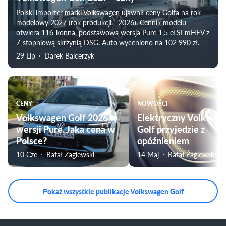
Polski importer marki Volkswagen ujawnił ceny Golfa na rok
modelowy 2027 (rok produkcji - 2026). Cennik modelu
otwiera 116-konna, podstawowa wersja Pure 1,5 eTSI mHEV z
7-stopniową skrzynią DSG. Auto wyceniono na 102 990 zł.
29 Lip
Darek Balcerzyk
CENY
NOWOŚCI
Volkswagen Golf 2026 w
Elektryczny Volkswa
wersji Pure. Jaka cena w
Golf przyjedzie z
Polsce?
opóźnieniem
10 Cze
Rafał Żaglewski
14 Maj
Rafał Żaglewski
Pokaż wszystkie publikacje Volkswagen Golf