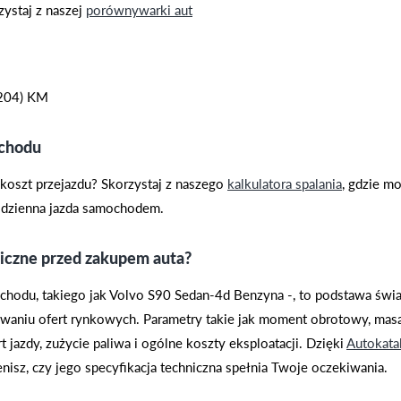
ystaj z naszej
porównywarki aut
 204) KM
ochodu
i koszt przejazdu? Skorzystaj z naszego
kalkulatora spalania
, gdzie m
codzienna jazda samochodem.
iczne przed zakupem auta?
chodu, takiego jak Volvo S90 Sedan-4d Benzyna -, to podstawa ś
waniu ofert rynkowych. Parametry takie jak moment obrotowy, masa
 jazdy, zużycie paliwa i ogólne koszty eksploatacji. Dzięki
Autokata
nisz, czy jego specyfikacja techniczna spełnia Twoje oczekiwania.