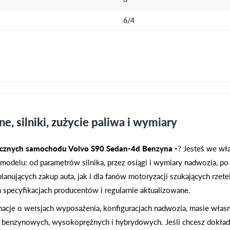
6/4
e, silniki, zużycie paliwa i wymiary
icznych samochodu Volvo S90 Sedan-4d Benzyna -
? Jesteś we wł
modelu: od parametrów silnika, przez osiągi i wymiary nadwozia, po 
lanujących zakup auta, jak i dla fanów motoryzacji szukających rz
h specyfikacjach producentów i regularnie aktualizowane.
macje o wersjach wyposażenia, konfiguracjach nadwozia, masie własn
 benzynowych, wysokoprężnych i hybrydowych. Jeśli chcesz dokła