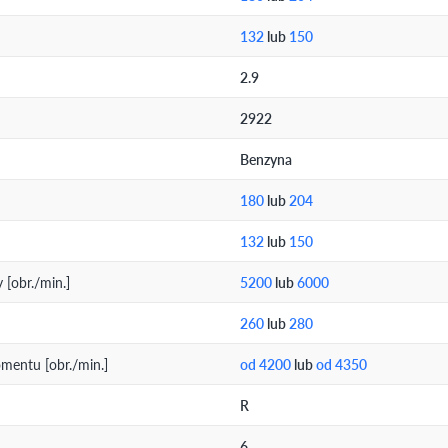
132
lub
150
2.9
2922
Benzyna
180
lub
204
132
lub
150
[obr./min.]
5200
lub
6000
260
lub
280
entu [obr./min.]
od 4200
lub
od 4350
R
6