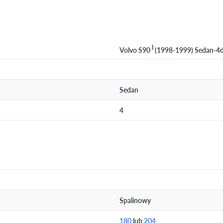
I
Volvo S90
(1998-1999) Sedan-4d
Sedan
4
Spalinowy
180
lub
204