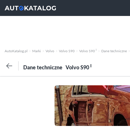
I
AutoKatalog.pl
Marki
Volvo
Volvo S90
Volvo S90
Dane techniczne
I
Dane techniczne
Volvo S90