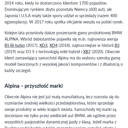
2014 roku, kiedy to dostarczono klientom 1700 pojazdów.
Dominującym rynkiem zbytu pozostały Niemcy (600 aut), ale
Japonia i U.S.A miały także spory udział w sprzedaży (razem 400
egzemplarzy). W 2017 roku spółka oficjalnie weszła na polski rynek.
Kolejne lata przyniosły dalsze poszerzanie gamy produktowej BMW
ALPINA. Wśród debiutantów pojawiła się m.in. najnowsza wersja
B5 Bi-turbo
(2017),
XD3
,
XD4
(2018), najmocniejsze w historii
B3
(2019) oraz D3 S z technologią mild-hybrid i
XB7
(2020). Obecnie
klient zamawiający samochód Alpiny ma do wyboru szeroką gamę
modeli tworzonych z wysokiej jakości komponentów i z dbałością o
każdy szczegół.
Alpina – przyszłość marki
Obecnie Alpina nie jest już małą manufakturą, lecz rozrosła się do
rozmiarów średniej wielkości przedsiębiorstwa, które sprzedaje
swoje produkty w wielu krajach świata. Samochody tej marki są
doceniane nie tylko przez wielbicieli aut BMW, ale ogólnie przez
wszystkich pasjonatów dynamicznej jazdy z klasą. Jeżeli marka z