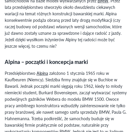
samochodów na bazie modeli wytwarzanych przez
BMW
. Przez
lata przedsiębiorstwo stworzyło około dwudziestu ciekawych
wariacji na temat różnych konstrukcji bawarskiej marki. Alpina
konsekwentnie podąża obraną przed laty drogą modyfikacji (czy
raczej budowy od podstaw) własnych wersji samochodów, które
już dawno zostały uznane za sprawdzone i dające radość z jazdy.
Jeżeli dzięki wysiłkom inżynierów Alpiny tej radości może być
jeszcze więcej, to czemu nie?
Alpina – początki i koncepcja marki
Przedsiębiorstwo
Alpina
założono 1 stycznia 1965 roku w
Kaufbeuren (Niemcy). Siedziba firmy znajduje się w Buchloe w
Bawarii. Jednak początki marki sięgają roku 1962, kiedy to młody
niemiecki student, Burkard Bovensiepen, zaczął wytwarzać systemy
podwójnych gaźników Webera do modelu BMW 1500. Owoce
pracy ambitnego konstruktora wzbudziły zainteresowanie nie tylko
prasy branżowej, ale nawet samego szefa sprzedaży BMW, Paula G.
Hahnemanna. Trzeba podkreślić, że samochody buduje się w
bawarskiej firmie praktycznie od podstaw, naturalnie przy
wykorzystaniu komponentów BMW. Jednak nie jest to w żadnym