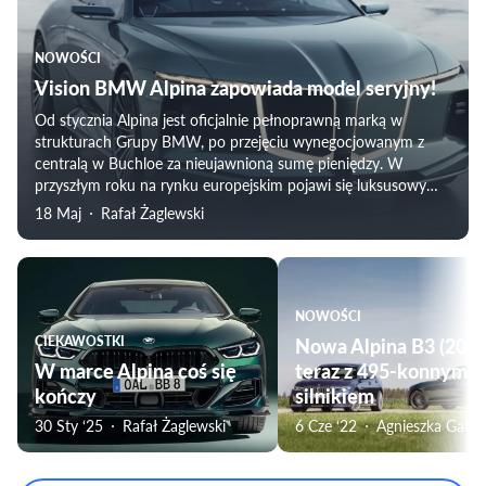
NOWOŚCI
Vision BMW Alpina zapowiada model seryjny!
Od stycznia Alpina jest oficjalnie pełnoprawną marką w
strukturach Grupy BMW, po przejęciu wynegocjowanym z
centralą w Buchloe za nieujawnioną sumę pieniędzy. W
przyszłym roku na rynku europejskim pojawi się luksusowy
samochód sportowy, zbudowany na elementach płyty
18 Maj
Rafał Żaglewski
podłogowej Serii 7.
NOWOŚCI
CIEKAWOSTKI
Nowa Alpina B3 (2023
W marce Alpina coś się
teraz z 495-konnym
kończy
silnikiem
30 Sty ‘25
Rafał Żaglewski
6 Cze ‘22
Agnieszka Gała