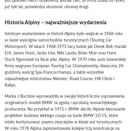
początkowo nieco ryzykowna, jednak fakt, że firma działa na rynku
już tyle lat, potwierdza słuszność obranej drogi.
Historia Alpiny – najważniejsze wydarzenia
Istotnym wydarzeniem w historii Alpiny było wejście w 1968 roku
w świat wyścigów samochodów turystycznych (Touring Car
Motorsport). W latach 1968-1973 tacy ludzie jak Derek Bell, Harald
Ertl, James Hunt, Jacky Ickx, Niki Lauda, Brian Muir oraz Hans
Stuck figurowali na liście płac Alpiny. W 1970 roku auto bawarskiej
firmy wygrywa European Touring Car Championship, klasyczny 24-
godzinny wyścig Spa-Francorchamps, a także wszystkie
najważniejsze mistrzostwa Niemiec: Road Course, Hill-Climb i
Rallye.
Marka z Buchloe wprowadziła w swojej historii liczne usprawnienia
oryginalnych modeli BMW za zgodą i aprobatą monachijskiego
producenta. Na przykład w 1971 r. BMW zleciło Alpinie kierowanie
projektem budowy lekkiego coupé na bazie BMW 3.0 CS, które
miało kontynuować pasmo zwycięstw w klasie aut turystycznych.
W roku 1978 Alpina zaprezentowała kolejne trzy konstrukcje na