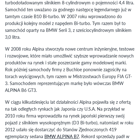
turbodoładowanym silnikiem 8-cylindrowym o pojemności 4,4 litra.
Samochód ten uważano za godnego następcę legendarnego już w
tamtym czasie B10 Bi-turbo. W 2007 roku wprowadzono do
produkcji kolejny model z napędem Bi-turbo. Tym razem był to
samochód oparty na BMW Serii 3, z sześciocylindrowym silnikiem
3,0 litra.
W 2008 roku Alpina stworzyła nowe centrum inżynieryjne, testowe
i rozwojowe, które miało umożliwić szybsze wprowadzanie nowych
produktów na rynek i stałe poszerzanie gamy modelowej marki.
Rok później samochody firmy z Buchloe ponownie zagościły na
torach wyścigowych, tym razem w Mistrzostwach Europy FIA GT-
3. Samochodem reprezentującym markę było wówczas BMW
ALPINA B6 GT3.
W ciągu kilkudziesięciu lat działalności Alpina pojawiła się z ofertą
na tak odległych rynkach jak Japonia czy U.S.A. Na przykład w
2010 roku firma wprowadziła na rynek japoński pierwszy swój
pojazd z silnikiem wysokoprężnym (D3 Bi-turbo), natomiast w roku
2012 udało się dostarczyć do Stanów Zjednoczonych 419
egzemplarzy sedana
BMW ALPINA B7
. Rekord sprzedaży padł w