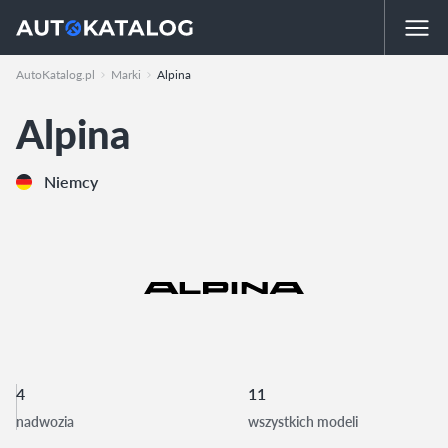
AutoKatalog.pl
Marki
Alpina
Alpina
Niemcy
4
11
nadwozia
wszystkich modeli