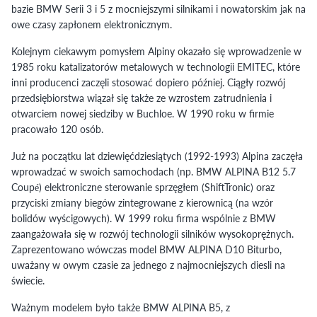
bazie BMW Serii 3 i 5 z mocniejszymi silnikami i nowatorskim jak na
owe czasy zapłonem elektronicznym.
Kolejnym ciekawym pomysłem Alpiny okazało się wprowadzenie w
1985 roku katalizatorów metalowych w technologii EMITEC, które
inni producenci zaczęli stosować dopiero później. Ciągły rozwój
przedsiębiorstwa wiązał się także ze wzrostem zatrudnienia i
otwarciem nowej siedziby w Buchloe. W 1990 roku w firmie
pracowało 120 osób.
Już na początku lat dziewięćdziesiątych (1992-1993) Alpina zaczęła
wprowadzać w swoich samochodach (np. BMW ALPINA B12 5.7
Coupé) elektroniczne sterowanie sprzęgłem (ShiftTronic) oraz
przyciski zmiany biegów zintegrowane z kierownicą (na wzór
bolidów wyścigowych). W 1999 roku firma wspólnie z BMW
zaangażowała się w rozwój technologii silników wysokoprężnych.
Zaprezentowano wówczas model BMW ALPINA D10 Biturbo,
uważany w owym czasie za jednego z najmocniejszych diesli na
świecie.
Ważnym modelem było także BMW ALPINA B5, z