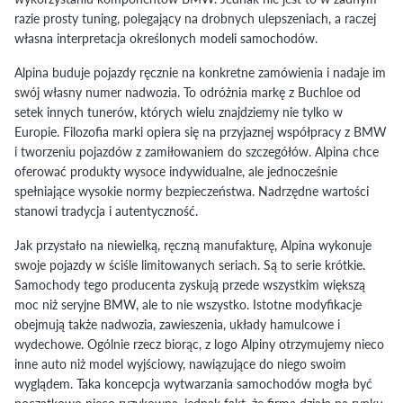
razie prosty tuning, polegający na drobnych ulepszeniach, a raczej
własna interpretacja określonych modeli samochodów.
Alpina buduje pojazdy ręcznie na konkretne zamówienia i nadaje im
swój własny numer nadwozia. To odróżnia markę z Buchloe od
setek innych tunerów, których wielu znajdziemy nie tylko w
Europie. Filozofia marki opiera się na przyjaznej współpracy z BMW
i tworzeniu pojazdów z zamiłowaniem do szczegółów. Alpina chce
oferować produkty wysoce indywidualne, ale jednocześnie
spełniające wysokie normy bezpieczeństwa. Nadrzędne wartości
stanowi tradycja i autentyczność.
Jak przystało na niewielką, ręczną manufakturę, Alpina wykonuje
swoje pojazdy w ściśle limitowanych seriach. Są to serie krótkie.
Samochody tego producenta zyskują przede wszystkim większą
moc niż seryjne BMW, ale to nie wszystko. Istotne modyfikacje
obejmują także nadwozia, zawieszenia, układy hamulcowe i
wydechowe. Ogólnie rzecz biorąc, z logo Alpiny otrzymujemy nieco
inne auto niż model wyjściowy, nawiązujące do niego swoim
wyglądem. Taka koncepcja wytwarzania samochodów mogła być