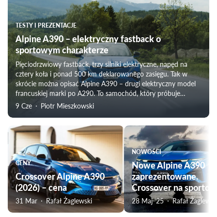
TESTY I PREZENTACJE
Alpine A390 – elektryczny fastback o
sportowym charakterze
Pięciodrzwiowy fastback, trzy silniki elektryczne, napęd na
cztery koła i ponad 500 km deklarowanego zasięgu. Tak w
skrócie można opisać Alpine A390 – drugi elektryczny model
francuskiej marki po A290. To samochód, który próbuje
połączyć codzienną użyteczność z charakterem auta
9 Cze
Piotr Mieszkowski
sportowego.
NOWOŚCI
CENY
Nowe Alpine A390
Crossover Alpine A390
zaprezentowane.
(2026) – cena
Crossover na sporto
31 Mar
Rafał Żaglewski
28 Maj ‘25
Rafał Żaglewsk