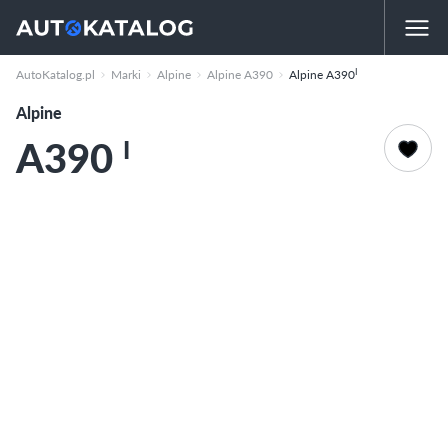
I
AutoKatalog.pl
Marki
Alpine
Alpine A390
Alpine A390
Alpine
A390
I