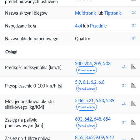
predefiniowanych ustawień
Nazwa skrzyni biegów
Multitronic
lub
Tiptronic
Napędzane koła
4x4
lub
Przednie
Nazwa układu napędowego
Quattro
Osiągi
200
,
204
,
205
,
208
Prędkość maksymalna [km/h]
Pokaż więcej
5.9
,
6.1
,
6.2
,
6.6
Przyspieszenie 0-100 km/h [s]
Pokaż więcej
5.06
,
5.21
,
5.23
,
5.39
Moc jednostkowa układu
silnikowego [kg/KM]
Pokaż więcej
603
,
642
,
648
,
654
Zasięg na paliwie
podstawowym [km]
Pokaż więcej
8.55
,
8.62
,
9.09
,
9.17
Zasięg na 1 litrze paliwa