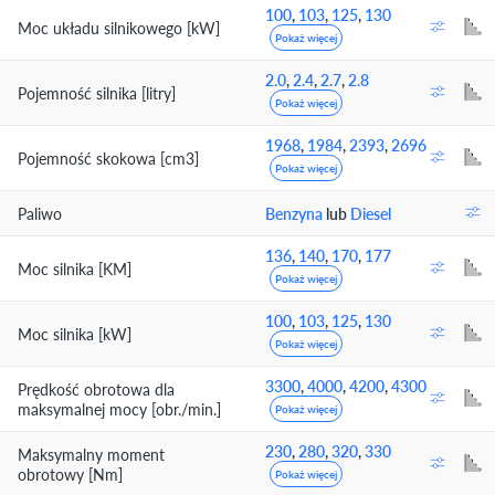
100
,
103
,
125
,
130
Moc układu silnikowego [kW]
Pokaż więcej
2.0
,
2.4
,
2.7
,
2.8
Pojemność silnika [litry]
Pokaż więcej
1968
,
1984
,
2393
,
2696
Pojemność skokowa [cm3]
Pokaż więcej
Paliwo
Benzyna
lub
Diesel
136
,
140
,
170
,
177
Moc silnika [KM]
Pokaż więcej
100
,
103
,
125
,
130
Moc silnika [kW]
Pokaż więcej
3300
,
4000
,
4200
,
4300
Prędkość obrotowa dla
maksymalnej mocy [obr./min.]
Pokaż więcej
230
,
280
,
320
,
330
Maksymalny moment
obrotowy [Nm]
Pokaż więcej