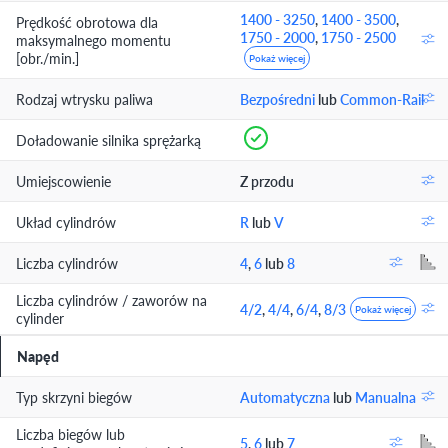
1400 - 3250
,
1400 - 3500
,
Prędkość obrotowa dla
1750 - 2000
,
1750 - 2500
maksymalnego momentu
[obr./min.]
Pokaż więcej
Rodzaj wtrysku paliwa
Bezpośredni
lub
Common-Rail
Doładowanie silnika sprężarką
Umiejscowienie
Z przodu
Układ cylindrów
R
lub
V
Liczba cylindrów
4
,
6
lub
8
Liczba cylindrów / zaworów na
4/2
,
4/4
,
6/4
,
8/3
Pokaż więcej
cylinder
Napęd
Typ skrzyni biegów
Automatyczna
lub
Manualna
Liczba biegów lub
5
,
6
lub
7