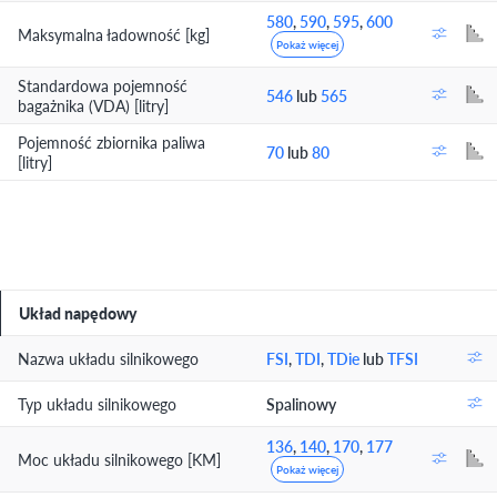
580
,
590
,
595
,
600
Maksymalna ładowność [kg]
Pokaż więcej
Standardowa pojemność
546
lub
565
bagażnika (VDA) [litry]
Pojemność zbiornika paliwa
70
lub
80
[litry]
Układ napędowy
Nazwa układu silnikowego
FSI
,
TDI
,
TDie
lub
TFSI
Typ układu silnikowego
Spalinowy
136
,
140
,
170
,
177
Moc układu silnikowego [KM]
Pokaż więcej