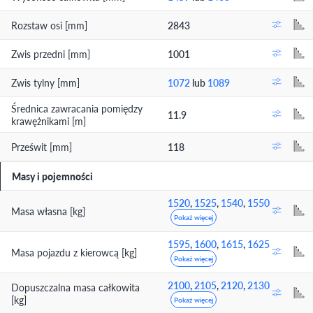
Rozstaw osi [mm]
2843
Zwis przedni [mm]
1001
Zwis tylny [mm]
1072
lub
1089
Średnica zawracania pomiędzy
11.9
krawężnikami [m]
Prześwit [mm]
118
Masy i pojemności
1520
,
1525
,
1540
,
1550
Masa własna [kg]
Pokaż więcej
1595
,
1600
,
1615
,
1625
Masa pojazdu z kierowcą [kg]
Pokaż więcej
2100
,
2105
,
2120
,
2130
Dopuszczalna masa całkowita
[kg]
Pokaż więcej