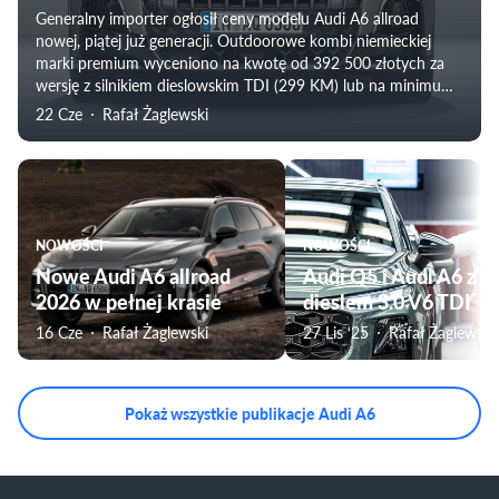
Generalny importer ogłosił ceny modelu Audi A6 allroad
nowej, piątej już generacji. Outdoorowe kombi niemieckiej
marki premium wyceniono na kwotę od 392 500 złotych za
wersję z silnikiem dieslowskim TDI (299 KM) lub na minimum
386 400, gdy klient wybierze odmianę z hybrydą Plug-in (367
22 Cze
Rafał Żaglewski
KM).
NOWOŚCI
NOWOŚCI
Nowe Audi A6 allroad
Audi Q5 i Audi A6 z
2026 w pełnej krasie
dieslem 3.0 V6 TDI
16 Cze
Rafał Żaglewski
27 Lis ‘25
Rafał Żaglewski
Pokaż wszystkie publikacje Audi A6