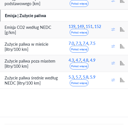
podstawowego [km]
Pokaż więcej
Emisja | Zużycie paliwa
139
,
149
,
151
,
152
Emisja CO2 według NEDC
[g/km]
Pokaż więcej
7.0
,
7.3
,
7.4
,
7.5
Zużycie paliwa w mieście
[litry/100 km]
Pokaż więcej
4.3
,
4.7
,
4.8
,
4.9
Zużycie paliwa poza miastem
[litry/100 km]
Pokaż więcej
5.3
,
5.7
,
5.8
,
5.9
Zużycie paliwa średnie według
NEDC [litry/100 km]
Pokaż więcej