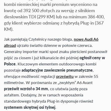
kombi niemieckiej marki premium wyceniono na
kwotę od 392 500 złotych za wersję z silnikiem
dieslowskim TDI (299 KM) lub na minimum 386 400,
gdy klient wybierze odmianę z hybrydą Plug-in (367
KM).
Jak pamiętają Czytelnicy naszego bloga,
nowe Audi A6
allroad
ujrzało światło dzienne w połowie czerwca.
Generalny importer marki spod znaku pierścieni postanowił
pójść za ciosem i już kilkanaście dni później
ogłosił ceny w
Polsce
. Kluczowym elementem outdoorowego kombi
pozostaje
adaptacyjne zawieszenie pneumatyczne
,
oferujące możliwość regulacji
prześwitu
w zakresie 55
milimetrów. W porównaniu ze „zwykłym” A6 Avant
prześwit wzrósł o 34 mm
, co ułatwia jazdę poza
asfaltem. Dodajmy, że w ramach wyposażenia
standardowego hybryda Plug-in dysponuje również
systemem skrętnej osi tylnej
.