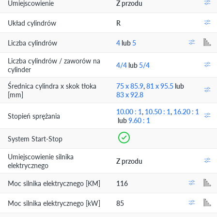
Umiejscowienie
Z przodu
Układ cylindrów
R
Liczba cylindrów
4
lub
5
Liczba cylindrów / zaworów na
4/4
lub
5/4
cylinder
Średnica cylindra x skok tłoka
75 x 85.9
,
81 x 95.5
lub
[mm]
83 x 92.8
10.00 : 1
,
10.50 : 1
,
16.20 : 1
Stopień sprężania
lub
9.60 : 1
System Start-Stop
Umiejscowienie silnika
Z przodu
elektrycznego
Moc silnika elektrycznego [KM]
116
Moc silnika elektrycznego [kW]
85