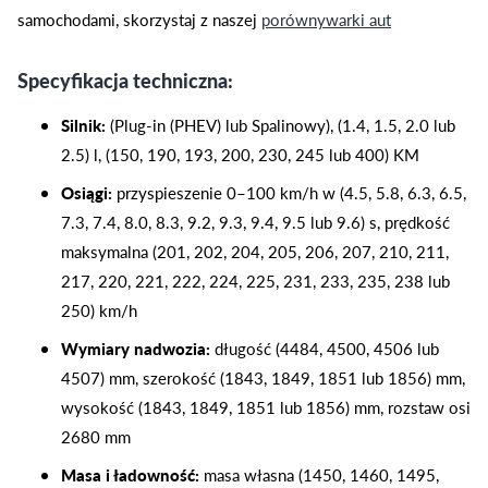
samochodami, skorzystaj z naszej
porównywarki aut
Specyfikacja techniczna:
Silnik:
(Plug-in (PHEV) lub Spalinowy), (1.4, 1.5, 2.0 lub
2.5) l, (150, 190, 193, 200, 230, 245 lub 400) KM
Osiągi:
przyspieszenie 0–100 km/h w (4.5, 5.8, 6.3, 6.5,
7.3, 7.4, 8.0, 8.3, 9.2, 9.3, 9.4, 9.5 lub 9.6) s, prędkość
maksymalna (201, 202, 204, 205, 206, 207, 210, 211,
217, 220, 221, 222, 224, 225, 231, 233, 235, 238 lub
250) km/h
Wymiary nadwozia:
długość (4484, 4500, 4506 lub
4507) mm, szerokość (1843, 1849, 1851 lub 1856) mm,
wysokość (1843, 1849, 1851 lub 1856) mm, rozstaw osi
2680 mm
Masa i ładowność:
masa własna (1450, 1460, 1495,