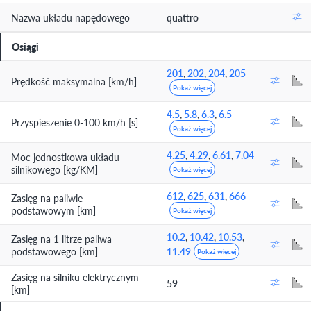
Nazwa układu napędowego
quattro
Osiągi
201
,
202
,
204
,
205
Prędkość maksymalna [km/h]
Pokaż więcej
4.5
,
5.8
,
6.3
,
6.5
Przyspieszenie 0-100 km/h [s]
Pokaż więcej
4.25
,
4.29
,
6.61
,
7.04
Moc jednostkowa układu
silnikowego [kg/KM]
Pokaż więcej
612
,
625
,
631
,
666
Zasięg na paliwie
podstawowym [km]
Pokaż więcej
10.2
,
10.42
,
10.53
,
Zasięg na 1 litrze paliwa
podstawowego [km]
11.49
Pokaż więcej
Zasięg na silniku elektrycznym
59
[km]