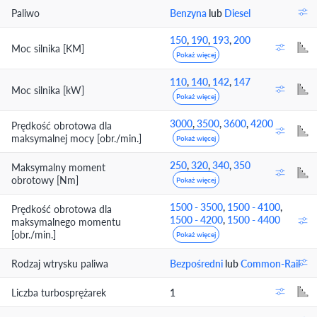
Paliwo
Benzyna
lub
Diesel
150
,
190
,
193
,
200
Moc silnika [KM]
Pokaż więcej
110
,
140
,
142
,
147
Moc silnika [kW]
Pokaż więcej
3000
,
3500
,
3600
,
4200
Prędkość obrotowa dla
maksymalnej mocy [obr./min.]
Pokaż więcej
250
,
320
,
340
,
350
Maksymalny moment
obrotowy [Nm]
Pokaż więcej
1500 - 3500
,
1500 - 4100
,
Prędkość obrotowa dla
1500 - 4200
,
1500 - 4400
maksymalnego momentu
[obr./min.]
Pokaż więcej
Rodzaj wtrysku paliwa
Bezpośredni
lub
Common-Rail
Liczba turbosprężarek
1