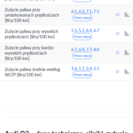
Zużycie paliwa przy
6.1
,
6.3
,
7.1
,
7.5
umiarkowanych prędkościach
Pokaż więcej
[litry/100 km]
5.5
,
5.7
,
6.4
,
6.7
Zużycie paliwa przy wysokich
prędkościach [litry/100 km]
Pokaż więcej
Zużycie paliwa przy bardzo
6.7
,
6.9
,
7.7
,
8.0
wysokich prędkościach
Pokaż więcej
[litry/100 km]
1.6
,
1.7
,
5.4
,
5.5
Zużycie paliwa średnie według
WLTP [litry/100 km]
Pokaż więcej