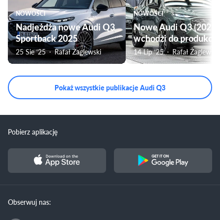
NOWOŚCI
NOWOŚCI
Nadjeżdża nowe Audi Q3
Nowe Audi Q3 (2025)
Sportback 2025
wchodzi do produkcji
25 Sie ‘25
Rafał Żaglewski
14 Lip ‘25
Rafał Żaglewski
Pokaż wszystkie publikacje Audi Q3
Pobierz aplikację
Obserwuj nas: