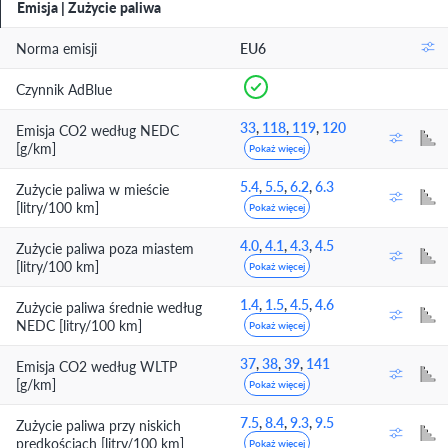
Emisja | Zużycie paliwa
Norma emisji
EU6
Czynnik AdBlue
33
,
118
,
119
,
120
Emisja CO2 według NEDC
[g/km]
Pokaż więcej
5.4
,
5.5
,
6.2
,
6.3
Zużycie paliwa w mieście
[litry/100 km]
Pokaż więcej
4.0
,
4.1
,
4.3
,
4.5
Zużycie paliwa poza miastem
[litry/100 km]
Pokaż więcej
1.4
,
1.5
,
4.5
,
4.6
Zużycie paliwa średnie według
NEDC [litry/100 km]
Pokaż więcej
37
,
38
,
39
,
141
Emisja CO2 według WLTP
[g/km]
Pokaż więcej
7.5
,
8.4
,
9.3
,
9.5
Zużycie paliwa przy niskich
prędkościach [litry/100 km]
Pokaż więcej