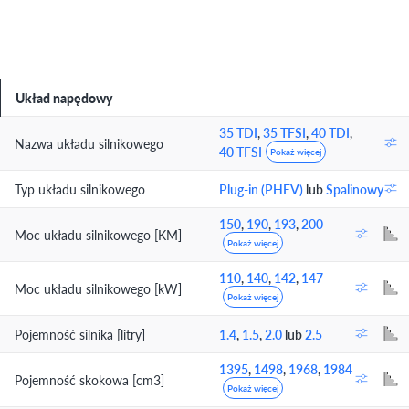
Układ napędowy
35 TDI
,
35 TFSI
,
40 TDI
,
Nazwa układu silnikowego
40 TFSI
Pokaż więcej
Typ układu silnikowego
Plug-in (PHEV)
lub
Spalinowy
150
,
190
,
193
,
200
Moc układu silnikowego [KM]
Pokaż więcej
110
,
140
,
142
,
147
Moc układu silnikowego [kW]
Pokaż więcej
Pojemność silnika [litry]
1.4
,
1.5
,
2.0
lub
2.5
1395
,
1498
,
1968
,
1984
Pojemność skokowa [cm3]
Pokaż więcej