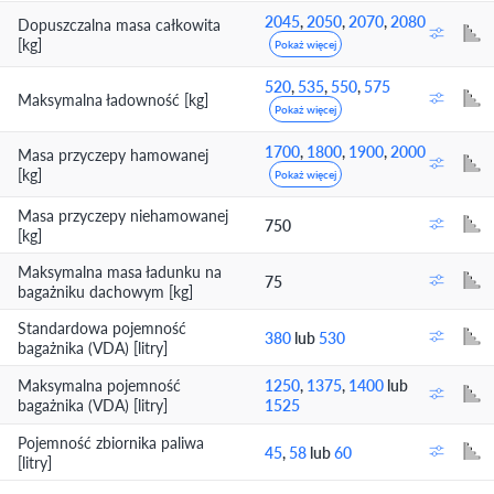
2045
,
2050
,
2070
,
2080
Dopuszczalna masa całkowita
[kg]
Pokaż więcej
520
,
535
,
550
,
575
Maksymalna ładowność [kg]
Pokaż więcej
1700
,
1800
,
1900
,
2000
Masa przyczepy hamowanej
[kg]
Pokaż więcej
Masa przyczepy niehamowanej
750
[kg]
Maksymalna masa ładunku na
75
bagażniku dachowym [kg]
Standardowa pojemność
380
lub
530
bagażnika (VDA) [litry]
Maksymalna pojemność
1250
,
1375
,
1400
lub
bagażnika (VDA) [litry]
1525
Pojemność zbiornika paliwa
45
,
58
lub
60
[litry]