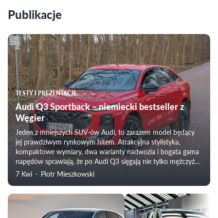
Publikacje
TESTY I PREZENTACJE
Audi Q3 Sportback – niemiecki bestseller z
Węgier
Jeden z mniejszych SUV-ów Audi, to zarazem model będący
jej prawdziwym rynkowym hitem. Atrakcyjna stylistyka,
kompaktowe wymiary, dwa warianty nadwozia i bogata gama
napędów sprawiają, że po Audi Q3 sięgają nie tylko mężczyźni,
ale lubią je także panie. W 2025 roku zadebiutowała trzecia
7 Kwi
Piotr Mieszkowski
już generacja tego wdzięcznego autka.