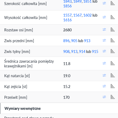
1843
,
1849
,
1851
lub
Szerokość całkowita [mm]
1856
1557
,
1567
,
1602
lub
Wysokość całkowita [mm]
1616
Rozstaw osi [mm]
2680
Zwis przedni [mm]
896
,
905
lub
913
Zwis tylny [mm]
908
,
913
,
914
lub
915
Średnica zawracania pomiędzy
11.8
krawężnikami [m]
Kąt natarcia [st]
19.0
Kąt zejścia [st]
15.2
Prześwit [mm]
170
Wymiary wewnętrzne