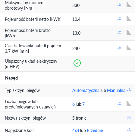
Maksymalny moment
330
obrotowy [Nm]
Pojemność baterii netto [kWh]
10.4
Pojemność baterii brutto
13.0
[kWh]
Czas ładowania baterii prądem
240
3,7 kW [min]
Ulepszony układ elektryczny
(mHEV)
Napęd
Typ skrzyni biegów
Automatyczna
lub
Manualna
Liczba biegów lub
6
lub
7
predefiniowanych ustawień
Nazwa skrzyni biegów
S tronic
Napędzane koła
4x4
lub
Przednie