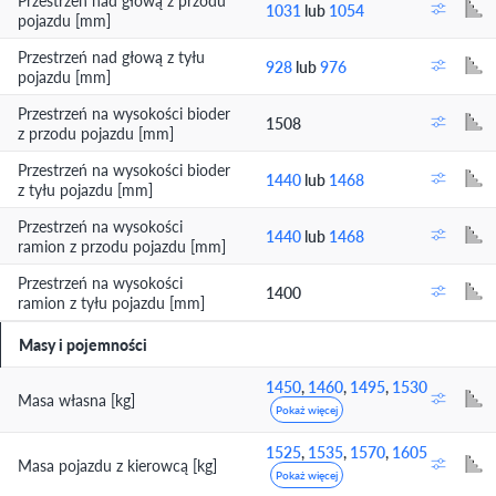
Przestrzeń nad głową z przodu
1031
lub
1054
pojazdu [mm]
Przestrzeń nad głową z tyłu
928
lub
976
pojazdu [mm]
Przestrzeń na wysokości bioder
1508
z przodu pojazdu [mm]
Przestrzeń na wysokości bioder
1440
lub
1468
z tyłu pojazdu [mm]
Przestrzeń na wysokości
1440
lub
1468
ramion z przodu pojazdu [mm]
Przestrzeń na wysokości
1400
ramion z tyłu pojazdu [mm]
Masy i pojemności
1450
,
1460
,
1495
,
1530
Masa własna [kg]
Pokaż więcej
1525
,
1535
,
1570
,
1605
Masa pojazdu z kierowcą [kg]
Pokaż więcej