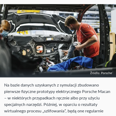
Źródło: Porsche
Na bazie danych uzyskanych z symulacji zbudowano
pierwsze fizyczne prototypy elektrycznego Porsche Macan
– w niektórych przypadkach ręcznie albo przy użyciu
specjalnych narzędzi. Później, w oparciu o rezultaty
wirtualnego procesu „szlifowania”, będą one regularnie