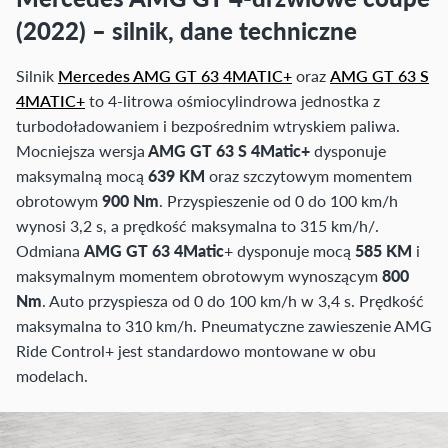
(2022) – silnik, dane techniczne
Silnik
Mercedes AMG GT 63 4MATIC+
oraz
AMG GT 63 S
4MATIC+
to 4-litrowa ośmiocylindrowa jednostka z
turbodoładowaniem i bezpośrednim wtryskiem paliwa.
Mocniejsza wersja
AMG GT 63 S 4Matic+
dysponuje
maksymalną mocą
639 KM
oraz szczytowym momentem
obrotowym
900 Nm
. Przyspieszenie od 0 do 100 km/h
wynosi 3,2 s, a prędkość maksymalna to 315 km/h/.
Odmiana
AMG GT 63 4Matic
+ dysponuje mocą
585 KM
i
maksymalnym momentem obrotowym wynoszącym
800
Nm
. Auto przyspiesza od 0 do 100 km/h w 3,4 s. Prędkość
maksymalna to 310 km/h. Pneumatyczne zawieszenie AMG
Ride Control+ jest standardowo montowane w obu
modelach.