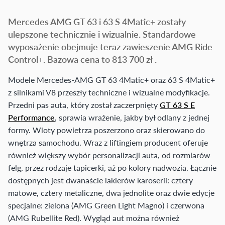
Mercedes AMG GT 63 i 63 S 4Matic+ zostały
ulepszone technicznie i wizualnie. Standardowe
wyposażenie obejmuje teraz zawieszenie AMG Ride
Control+. Bazowa cena to 813 700 zł .
Modele Mercedes-AMG GT 63 4Matic+ oraz 63 S 4Matic+
z silnikami V8 przeszły techniczne i wizualne modyfikacje.
Przedni pas auta, który został zaczerpnięty
GT 63 S E
Performance
, sprawia wrażenie, jakby był odlany z jednej
formy. Wloty powietrza poszerzono oraz skierowano do
wnętrza samochodu. Wraz z liftingiem producent oferuje
również większy wybór personalizacji auta, od rozmiarów
felg, przez rodzaje tapicerki, aż po kolory nadwozia. Łącznie
dostępnych jest dwanaście lakierów karoserii: cztery
matowe, cztery metaliczne, dwa jednolite oraz dwie edycje
specjalne: zielona (AMG Green Light Magno) i czerwona
(AMG Rubellite Red). Wygląd aut można również