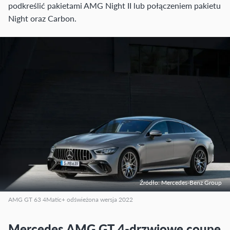
podkreślić pakietami AMG Night II lub połączeniem pakietu
Night oraz Carbon.
Źródło: Mercedes-Benz Group
AMG GT 63 4Matic+ odświeżona wersja 2022
Mercedes AMG GT 4-drzwiowe coupe