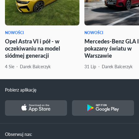
NOWOŚCI
NOWOŚCI
Opel Astra VI i pół - w
Mercedes-Benz GLA I
oczekiwaniu na model
pokazany światu w
siódmej generacji
Warszawie
4 Sie
Darek Balcerzyk
31 Lip
Darek Balcerzyk
Pobierz aplikację
Obserwuj nas: