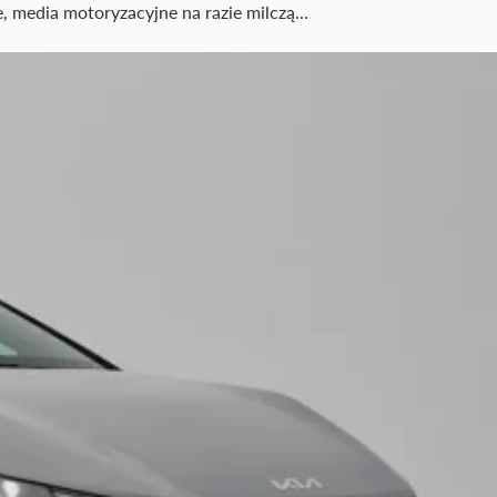
 media motoryzacyjne na razie milczą...