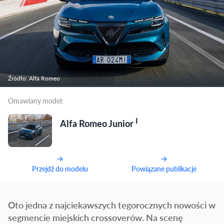
Źródło: Alfa Romeo
Omawiany model:
I
Alfa Romeo Junior
Przejdź do modelu
Powiązane publikacje
Oto jedna z najciekawszych tegorocznych nowości w
segmencie miejskich crossoverów. Na scenę