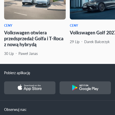
CENY
CENY
Volkswagen otwiera
Volkswagen Golf 2027
przedsprzedaż Golfa i T-Roca
29 Lip
Darek Balcerzyk
z nową hybrydą
30 Lip
Paweł Janas
Pobierz aplikację
Obserwuj nas: