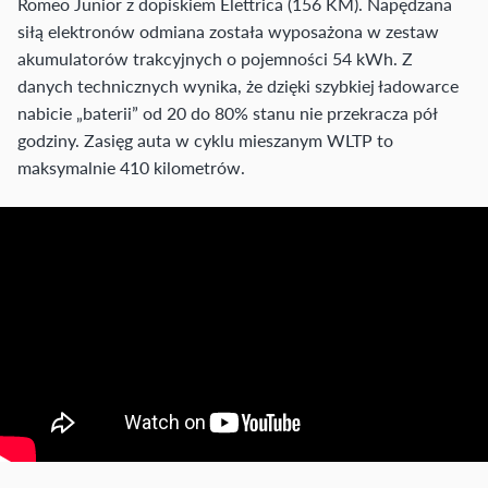
Romeo Junior z dopiskiem Elettrica (156 KM). Napędzana
siłą elektronów odmiana została wyposażona w zestaw
akumulatorów trakcyjnych o pojemności 54 kWh. Z
danych technicznych wynika, że dzięki szybkiej ładowarce
nabicie „baterii” od 20 do 80% stanu nie przekracza pół
godziny. Zasięg auta w cyklu mieszanym WLTP to
maksymalnie 410 kilometrów.