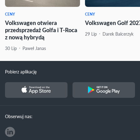
CENY
CENY
Volkswagen otwiera
Volkswagen Golf 2027
przedsprzedaż Golfa i T-Roca
29 Lip
Darek Balcerzyk
z nową hybrydą
30 Lip
Paweł Janas
Pobierz aplikację
Obserwuj nas: