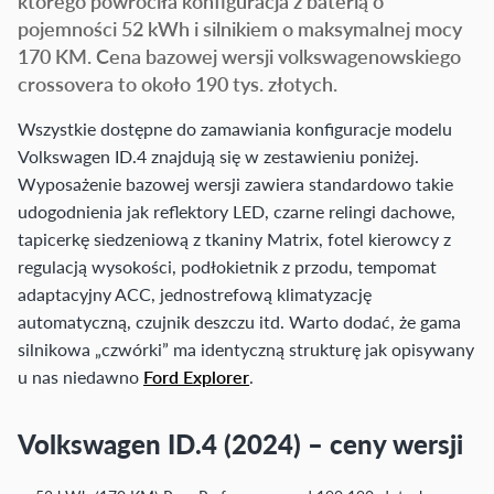
którego powróciła konfiguracja z baterią o
pojemności 52 kWh i silnikiem o maksymalnej mocy
170 KM. Cena bazowej wersji volkswagenowskiego
crossovera to około 190 tys. złotych.
Wszystkie dostępne do zamawiania konfiguracje modelu
Volkswagen ID.4 znajdują się w zestawieniu poniżej.
Wyposażenie bazowej wersji zawiera standardowo takie
udogodnienia jak reflektory LED, czarne relingi dachowe,
tapicerkę siedzeniową z tkaniny Matrix, fotel kierowcy z
regulacją wysokości, podłokietnik z przodu, tempomat
adaptacyjny ACC, jednostrefową klimatyzację
automatyczną, czujnik deszczu itd. Warto dodać, że gama
silnikowa „czwórki” ma identyczną strukturę jak opisywany
u nas niedawno
Ford Explorer
.
Volkswagen ID.4 (2024) – ceny wersji