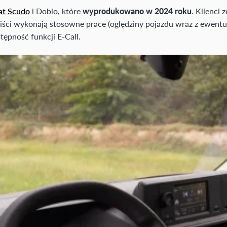
at Scudo
i Doblo, które
wyprodukowano w 2024 roku
. Klienci
liści wykonają stosowne prace (oględziny pojazdu wraz z ewent
tępność funkcji E-Call.