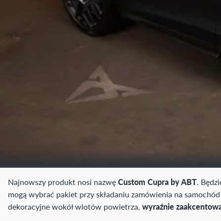
Najnowszy produkt nosi nazwę
Custom Cupra by ABT
. Będz
mogą wybrać pakiet przy składaniu zamówienia na samochód
dekoracyjne wokół wlotów powietrza,
wyraźnie zaakcentowan