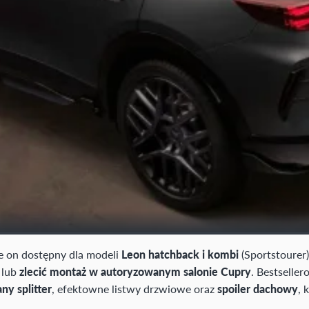
ie on dostępny dla modeli
Leon hatchback i kombi
(Sportstourer
 lub
zlecić montaż w autoryzowanym salonie Cupry
. Bestselle
y splitter
, efektowne listwy drzwiowe oraz
spoiler dachowy
, 