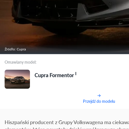
Źródło: Cupra
Omawiany model:
I
Cupra Formentor
Przejdź do modelu
Hiszpański producent z Grupy Volkswagena ma ciekawą