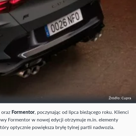
Źródło: Cupra
) oraz
Formentor
, poczynając od lipca bieżącego roku. Klienci
rowy Formentor w nowej edycji otrzymuje m.in. elementy
który optycznie powiększa bryłę tylnej partii nadwozia.