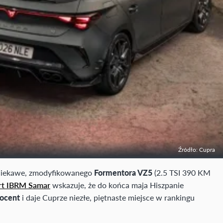
Źródło: Cupra
 ciekawe, zmodyfikowanego
Formentora VZ5
(2.5 TSI 390 KM
rt IBRM Samar
wskazuje, że do końca maja Hiszpanie
rocent
i daje Cuprze niezłe, piętnaste miejsce w rankingu