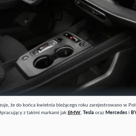
uje, że do końca kwietnia bieżącego roku zarejestrowano w Po
łpracujący z takimi markami jak
BMW
,
Tesla
oraz
Mercedes
i
B