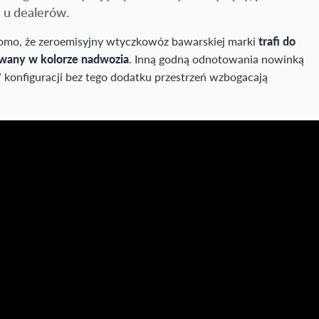
 u dealerów.
domo, że zeroemisyjny wtyczkowóz bawarskiej marki
trafi do
owany w kolorze nadwozia
. Inną godną odnotowania nowinką
 konfiguracji bez tego dodatku przestrzeń wzbogacają