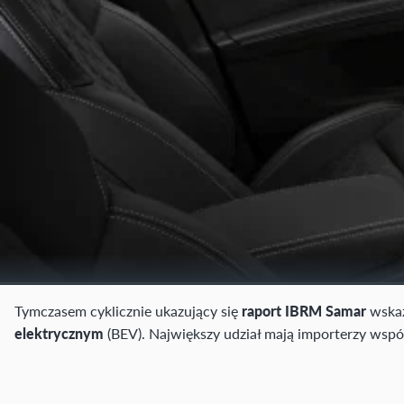
Tymczasem cyklicznie ukazujący się
raport IBRM Samar
wskaz
elektrycznym
(BEV). Największy udział mają importerzy wspó