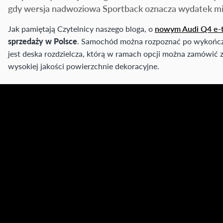
gdy wersja nadwoziowa Sportback oznacza wydatek m
Jak pamiętają Czytelnicy naszego bloga, o
nowym Audi Q4 e-
sprzedaży w Polsce
. Samochód można rozpoznać po wykończen
jest deska rozdzielcza, którą w ramach opcji można zamówić 
wysokiej jakości powierzchnie dekoracyjne.