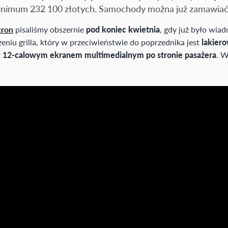
inimum 232 100 złotych. Samochody można już zamawiać
tron
pisaliśmy obszernie
pod koniec kwietnia
, gdy już było wia
iu grilla, który w przeciwieństwie do poprzednika jest
lakier
z
12-calowym ekranem multimedialnym po stronie pasażera
. W