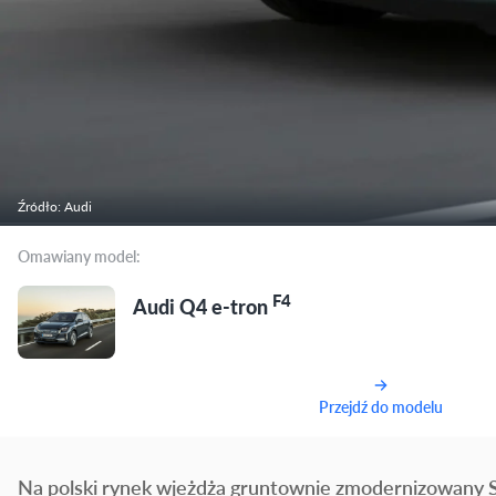
Źródło: Audi
Omawiany model:
F4
Audi Q4 e-tron
Przejdź do modelu
Na polski rynek wjeżdża gruntownie zmodernizowany S