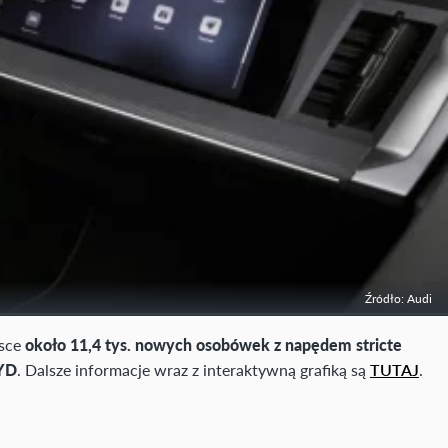
Źródło: Audi
lsce
około 11,4 tys. nowych osobówek z napędem stricte
YD
. Dalsze informacje wraz z interaktywną grafiką są
TUTAJ
.