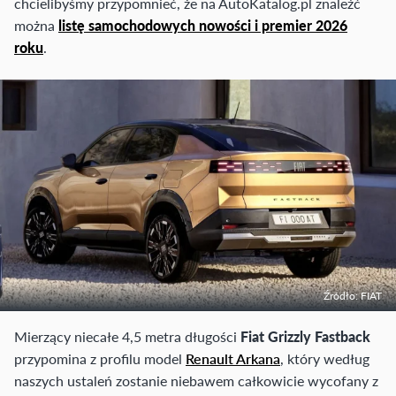
chcielibyśmy przypomnieć, że na AutoKatalog.pl znaleźć
można
listę samochodowych nowości i premier 2026
roku
.
Źródło: FIAT
Mierzący niecałe 4,5 metra długości
Fiat Grizzly Fastback
przypomina z profilu model
Renault Arkana
, który według
naszych ustaleń zostanie niebawem całkowicie wycofany z