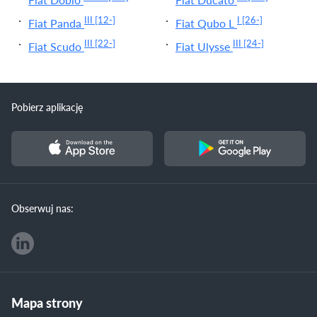
III
[12-]
I
[26-]
Fiat Panda
Fiat Qubo L
III
[22-]
III
[24-]
Fiat Scudo
Fiat Ulysse
Pobierz aplikację
Obserwuj nas:
Mapa strony