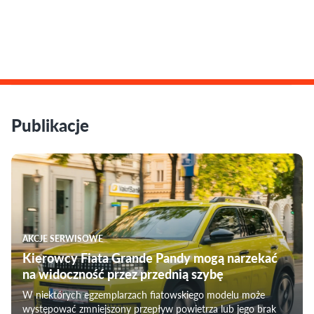
Publikacje
AKCJE SERWISOWE
Kierowcy Fiata Grande Pandy mogą narzekać
na widoczność przez przednią szybę
W niektórych egzemplarzach fiatowskiego modelu może
występować zmniejszony przepływ powietrza lub jego brak