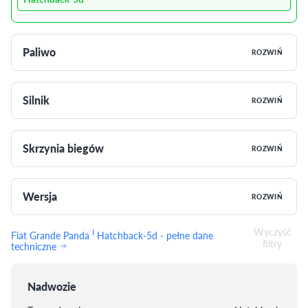
Paliwo
ROZWIŃ
Silnik
ROZWIŃ
Skrzynia biegów
ROZWIŃ
Wersja
ROZWIŃ
Wyczyść
I
Fiat Grande Panda
Hatchback-5d - pełne dane
filtry
techniczne
Nadwozie