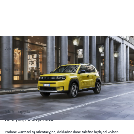
Zakres cenowy
73 800 - 126 500 zł
Segment
Grupa Podstawowa, Klasa Małe
Wersje nadwoziowe
Hatchback
Silniki napędu
Benzyna, Elektryczność
Podane wartości są orientacyjne, dokładne dane zależne będą od wyboru