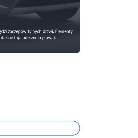
dzi zaczepów tylnych drzwi. Elementy
takcie (np. uderzeniu głową).