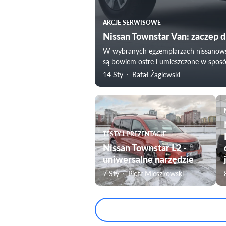
AKCJE SERWISOWE
Nissan Townstar Van: zaczep 
W wybranych egzemplarzach nissanowsk
są bowiem ostre i umieszczone w sposób
14 Sty
Rafał Żaglewski
TESTY I PREZENTACJE
Nissan Townstar L2 -
uniwersalne narzędzie
7 Sty
Piotr Mieszkowski