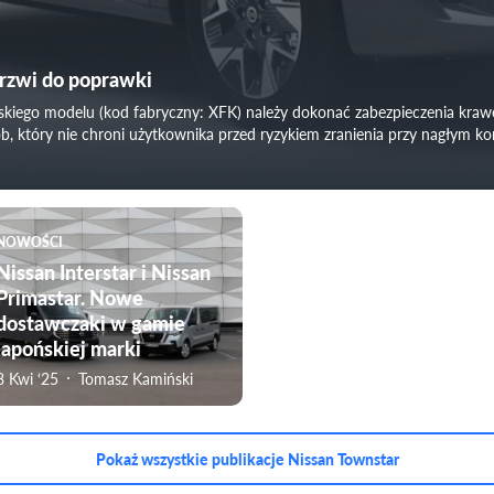
drzwi do poprawki
iego modelu (kod fabryczny: XFK) należy dokonać zabezpieczenia krawę
, który nie chroni użytkownika przed ryzykiem zranienia przy nagłym kon
NOWOŚCI
Nissan Interstar i Nissan
Primastar. Nowe
dostawczaki w gamie
japońskiej marki
8 Kwi ‘25
Tomasz Kamiński
Pokaż wszystkie publikacje Nissan Townstar