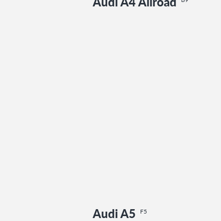
Audi A4 Allroad
Audi A5
F5