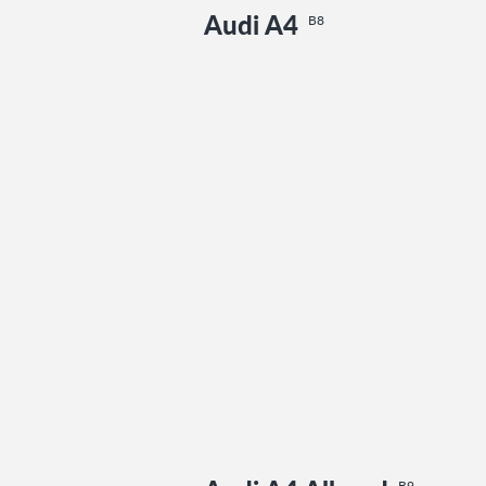
Audi A4
B8
B9