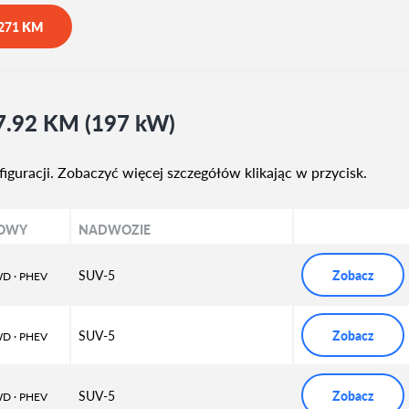
271
KM
67.92 KM (197 kW)
guracji. Zobaczyć więcej szczegółów klikając w przycisk.
KOWY
NADWOZIE
SUV-5
Zobacz
WD
· PHEV
SUV-5
Zobacz
WD
· PHEV
SUV-5
Zobacz
WD
· PHEV