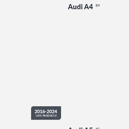
Audi A4
B9
2016-2024
LATA PRODUKCJI
8T