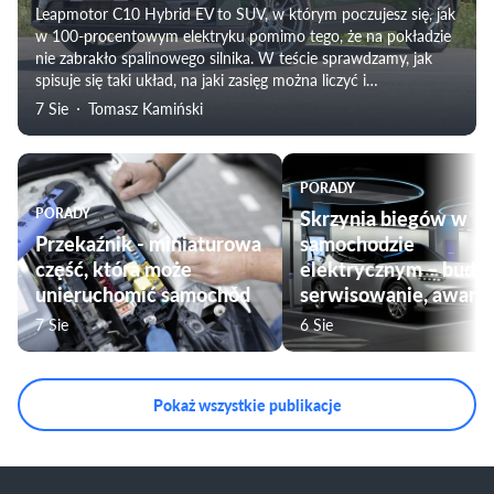
Leapmotor C10 Hybrid EV to SUV, w którym poczujesz się, jak
w 100-procentowym elektryku pomimo tego, że na pokładzie
nie zabrakło spalinowego silnika. W teście sprawdzamy, jak
spisuje się taki układ, na jaki zasięg można liczyć i
weryfikujemy subiektywne odczucia towarzyszące
7 Sie
Tomasz Kamiński
podróżowaniu tym modelem. Nie zabraknie także oceny
komfortu jazdy, czy przygotowania pojazdu do użytku przez
rodziny.
PORADY
PORADY
Skrzynia biegów w
Przekaźnik - miniaturowa
samochodzie
część, która może
elektrycznym – budo
unieruchomić samochód
serwisowanie, awarie
7 Sie
6 Sie
Pokaż wszystkie publikacje