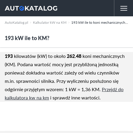
AutoKatalog.pl
Kalkulator kW na KM
193 kW ile to koni mechanicznych (KM)
193 kW ile to KM?
193
kilowatów (kW) to około
262.48
koni mechanicznych
(KM). Podana wartość mocy jest przybliżoną jednostką
ponieważ dokładna wartość zależy od wielu czynników
m.in. sprawności silnika. Przy wyliczeniu posłużono się
odgórnie przyjętym wzorem: 1 kW = 1,36 KM.
Przejdź do
kalkulatora kw na km
i sprawdź inne wartości.