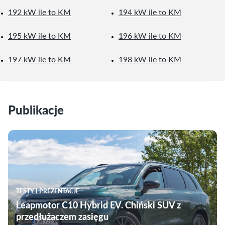
192 kW ile to KM
194 kW ile to KM
195 kW ile to KM
196 kW ile to KM
197 kW ile to KM
198 kW ile to KM
Publikacje
TESTY I PREZENTACJE
Leapmotor C10 Hybrid EV. Chiński SUV z
przedłużaczem zasięgu