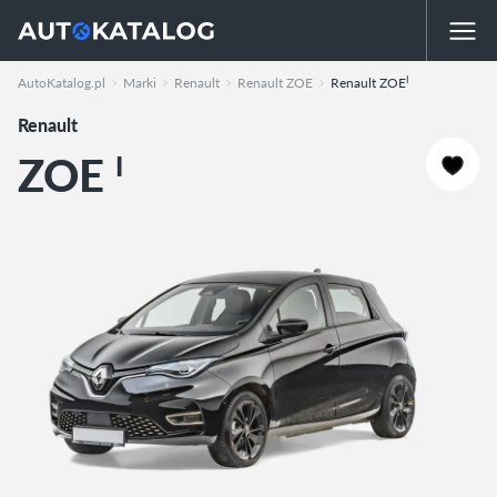
I
AutoKatalog.pl
Marki
Renault
Renault ZOE
Renault ZOE
Renault
ZOE
I