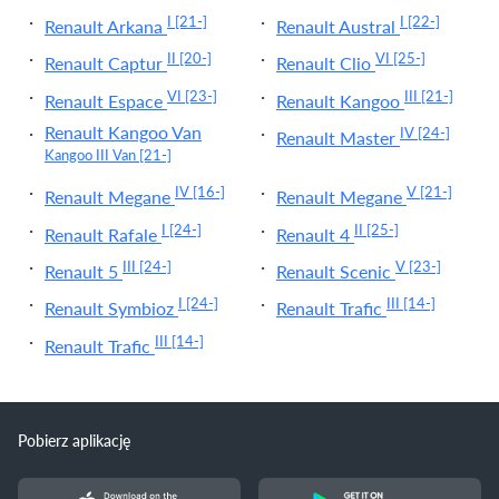
I
[21-]
I
[22-]
Renault Arkana
Renault Austral
II
[20-]
VI
[25-]
Renault Captur
Renault Clio
VI
[23-]
III
[21-]
Renault Espace
Renault Kangoo
Renault Kangoo Van
IV
[24-]
Renault Master
Kangoo III Van
[21-]
IV
[16-]
V
[21-]
Renault Megane
Renault Megane
I
[24-]
II
[25-]
Renault Rafale
Renault 4
III
[24-]
V
[23-]
Renault 5
Renault Scenic
I
[24-]
III
[14-]
Renault Symbioz
Renault Trafic
III
[14-]
Renault Trafic
Pobierz aplikację