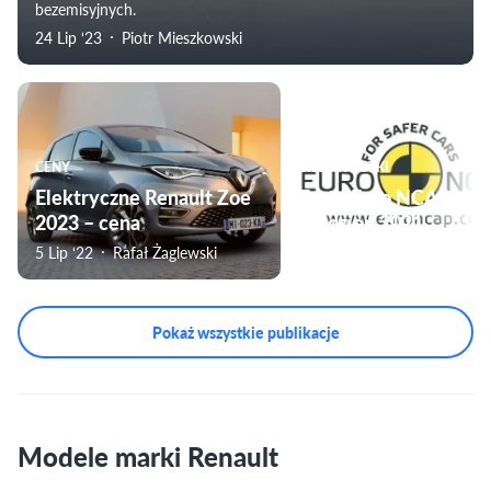
bezemisyjnych.
24 Lip ‘23
Piotr Mieszkowski
CENY
CIEKAWOSTKI
Elektryczne Renault Zoe
Testy Euro NCAP –
2023 – cena
grudzień 2021
5 Lip ‘22
Rafał Żaglewski
8 Gru ‘21
Rafał Żaglewski
Pokaż wszystkie publikacje
Modele marki Renault