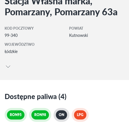
Stacja Własna marka,
Pomarzany, Pomarzany 63a
KOD POCZTOWY
POWIAT
99-340
Kutnowski
WOJEWÓDZTWO
Łódzkie
Dostępne paliwa (4)
RON95
RON98
ON
LPG