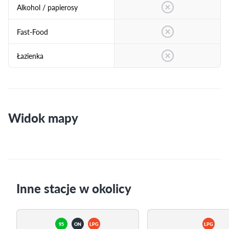
Alkohol / papierosy
Fast-Food
Łazienka
Widok mapy
Inne stacje w okolicy
95
ON
LPG
LPG