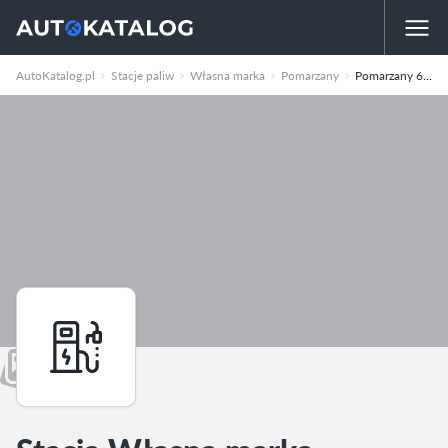
AutoKatalog.pl
Stacje paliw
Własna marka
Pomarzany
Pomarzany 63a