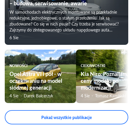
– budowa, serwisowanie, awarie
W samochodach elektrycznych montowane są przekładnie
redukcyjne, jednobiegowe, o stałym przełożeniu. Jak są
zbudowane? Co się w nich psuje? Czy trzeba je serwisować?
Zajrzymy do zintegrowanego układu napędowego auta
elektrycznego i prześwietlimy „skrzynię biegów” w
6 Sie
samochodzie elektrycznych.
NOWOŚCI
CIEKAWOSTKI
Opel Astra VI i pół - w
Kia Niro. Poznaliśmy
oczekiwaniu na model
ceny modelu po
siódmej generacji
modernizacji
4 Sie
Darek Balcerzyk
4 Sie
Tomasz Kamiński
Pokaż wszystkie publikacje