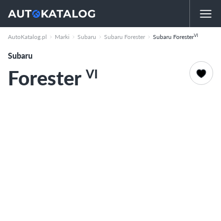
VI
AutoKatalog.pl
Marki
Subaru
Subaru Forester
Subaru Forester
Subaru
Forester
VI