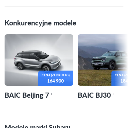
Konkurencyjne modele
CENA (ZŁ BRUTTO)
CENA (Z
164 900
184
BAIC Beijing 7
BAIC BJ30
I
II
Modele marki Subaru