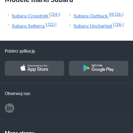
I
[24-]
VII
[26-]
Subaru Crosstrek
Subaru Outback
I
[22-]
I
[26-]
Subaru Solterra
Subaru Uncharted
Pobierz aplikację
Obserwuj nas:
Mapa strony