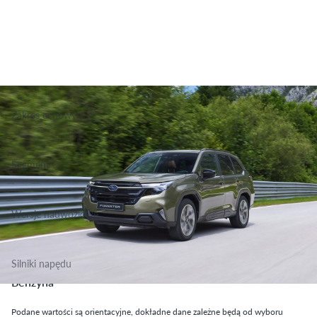
Zakres cenowy
189 330 - 209 920 zł
Segment
Grupa Terenowo Rekreacyjne, Klasa Średnia
Wersje nadwoziowe
SUV
Silniki napędu
Benzyna
Podane wartości są orientacyjne, dokładne dane zależne będą od wyboru