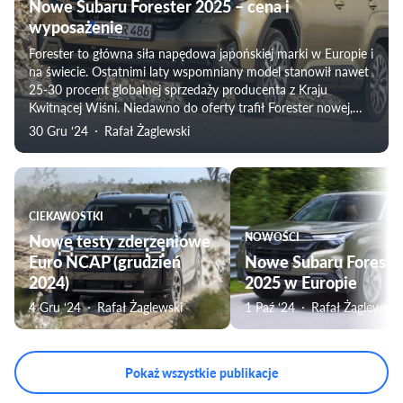
Nowe Subaru Forester 2025 – cena i
wyposażenie
Forester to główna siła napędowa japońskiej marki w Europie i
na świecie. Ostatnimi laty wspomniany model stanowił nawet
25-30 procent globalnej sprzedaży producenta z Kraju
Kwitnącej Wiśni. Niedawno do oferty trafił Forester nowej,
szóstej już generacji.
30 Gru ‘24
Rafał Żaglewski
CIEKAWOSTKI
Nowe testy zderzeniowe
NOWOŚCI
Euro NCAP (grudzień
Nowe Subaru Foreste
2024)
2025 w Europie
4 Gru ‘24
Rafał Żaglewski
1 Paź ‘24
Rafał Żaglewski
Pokaż wszystkie publikacje