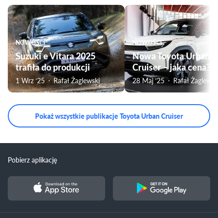
NOWOŚCI
NOWOŚCI
Suzuki e Vitara 2025
Nowa Toyota Urban
trafiła do produkcji
Cruiser – jaka cena?
1 Wrz ‘25
Rafał Żaglewski
28 Maj ‘25
Rafał Żaglewsk
Pokaż wszystkie publikacje Toyota Urban Cruiser
Pobierz aplikację