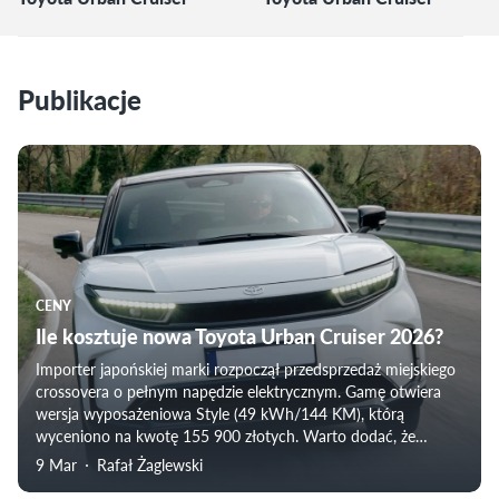
Publikacje
CENY
Ile kosztuje nowa Toyota Urban Cruiser 2026?
Importer japońskiej marki rozpoczął przedsprzedaż miejskiego
crossovera o pełnym napędzie elektrycznym. Gamę otwiera
wersja wyposażeniowa Style (49 kWh/144 KM), którą
wyceniono na kwotę 155 900 złotych. Warto dodać, że
siostrzanym modelem Toyoty Urban Cruiser jest „Suzuki e
9 Mar
Rafał Żaglewski
Vitara”.