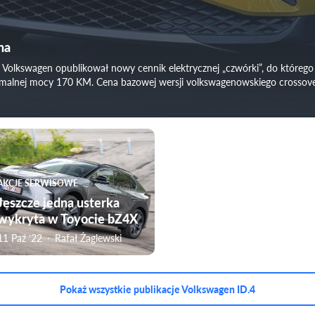
na
olkswagen opublikował nowy cennik elektrycznej „czwórki”, do którego p
malnej mocy 170 KM. Cena bazowej wersji volkswagenowskiego crossovera
AKCJE SERWISOWE
Jeszcze jedna usterka
wykryta w Toyocie bZ4X
11 Paź ‘22
Rafał Żaglewski
Pokaż wszystkie publikacje Volkswagen ID.4