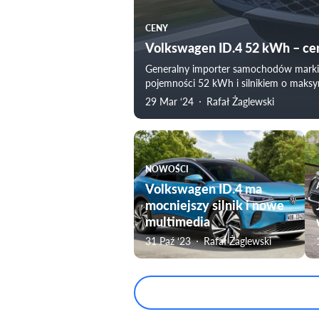
CENY
Volkswagen ID.4 52 kWh – ce
Generalny importer samochodów marki V
pojemności 52 kWh i silnikiem o maksy
29 Mar ‘24
Rafał Żaglewski
NOWOŚCI
Volkswagen ID.4 ma
mocniejszy silnik i nowe
multimedia
31 Paź ‘23
Rafał Żaglewski