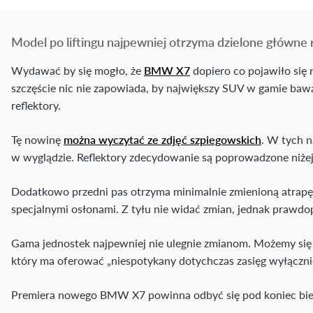
Model po liftingu najpewniej otrzyma dzielone główne r
Wydawać by się mogło, że
BMW X7
dopiero co pojawiło się 
szczęście nic nie zapowiada, by największy SUV w gamie baw
reflektory.
Tę nowinę
można wyczytać ze zdjęć szpiegowskich
. W tych n
w wyglądzie. Reflektory zdecydowanie są poprowadzone niżej n
Dodatkowo przedni pas otrzyma minimalnie zmienioną atrapę c
specjalnymi osłonami. Z tyłu nie widać zmian, jednak prawdo
Gama jednostek najpewniej nie ulegnie zmianom. Możemy się s
który ma oferować „niespotykany dotychczas zasięg wyłącznie
Premiera nowego BMW X7 powinna odbyć się pod koniec bież