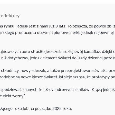
eflektory.
na rynku, jednak jest z nami już 3 lata. To oznacza, że powoli z
arskiego producenta otrzymał pionowe nerki, jednak najpewnie
ajnowszych auto straciło jeszcze bardziej swój kamuflaż, dzię
iż dotychczas, jednak element świateł do jazdy dziennej pozost
hłodnicy, nowy zderzak, a także przeprojektowane światła prze
podobne są nowe klosze świateł. Istnieje szansa, że prototypy 
podziewać znanych 6- i 8-cylindrowych silników. Krążą jednak p
 elektryczny”.
ącego roku lub na początku 2022 roku.