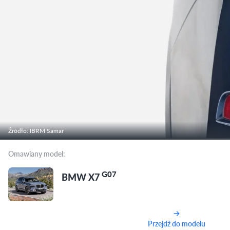
Źródło: IBRM Samar
Omawiany model:
G07
BMW X7
Przejdź do modelu