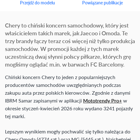
Przejdź do modelu
Powiązane publikacje
Chery to chiński koncern samochodowy, który jest
właścicielem takich marek, jak Jaecoo i Omoda. Te
trzy brandy łączy teraz coś więcej niż tylko produkcja
samochodów. W promocji każdej z tych marek
uczestniczą dwaj słynni polscy piłkarze, których grę
mogliśmy oglądać m.in. w barwach FC Barcelony.
Chiński koncern Chery to jeden z popularniejszych
producentów samochodów uwzględnianych podczas
zakupu auta przez polskich kierowców. Zgodnie z danymi
IBRM Samar zapisanymi w aplikacji
Mototrendy Pro+
w
okresie styczeń-kwiecień 2026 roku wydano 3241 pojazdy
tej marki.
Lepszym wynikiem mogły pochwalić się tylko należąca do
Chery Omoda (4774 szt.) oraz MG (5445 szt.). Najchętniej