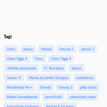
Tagi
Chery
Jaecoo
Omoda
Omoda 5
Jaecoo 7
Chery Tiggo 4
Chery
Chery Tiggo 4
chińskie samochody
FC Barcelona
Jaecoo
Jaecoo J7
Marina Łuczenko-Szczęsna
mototrendy
Mototrendy Pro+
Omoda
Omoda 5
piłka nożna
Robert Lewandowski
samochody
samochody nowe
Samochody osobowe
Wojciech Szczęsny