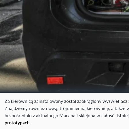
Za kierownicą zainstalowany został zaokrąglony wyświetlacz 
Znajdziemy również nową, trójramienną kierownicę, a także w
bezpośrednio z aktualnego Macana i sklejona w całość. Istni
prototypach
.