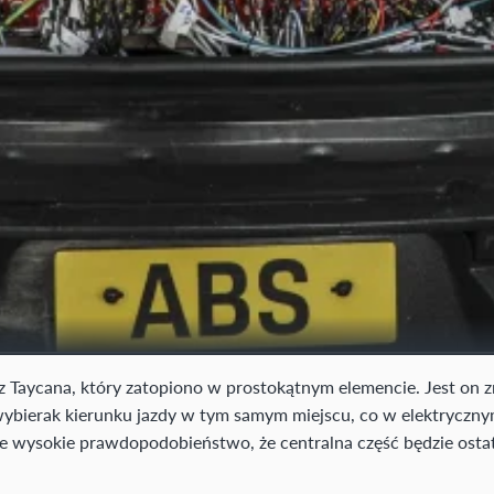
z Taycana, który zatopiono w prostokątnym elemencie. Jest on z
ybierak kierunku jazdy w tym samym miejscu, co w elektrycznym 
eje wysokie prawdopodobieństwo, że centralna część będzie ost