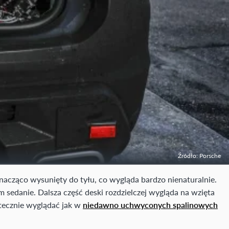
Źródło: Porsche
nacząco wysunięty do tyłu, co wygląda bardzo nienaturalnie.
sedanie. Dalsza część deski rozdzielczej wygląda na wzięta
atecznie wyglądać jak w
niedawno uchwyconych spalinowych