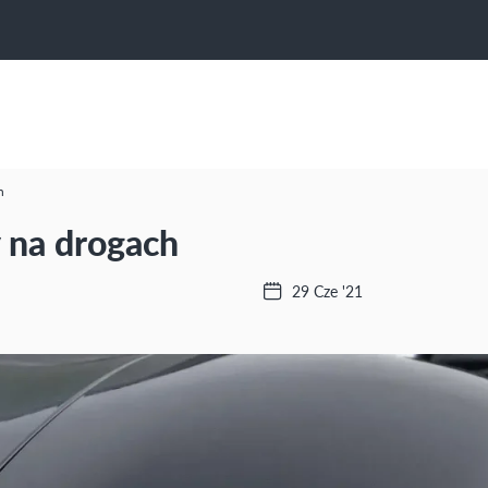
h
 na drogach
29 Cze '21