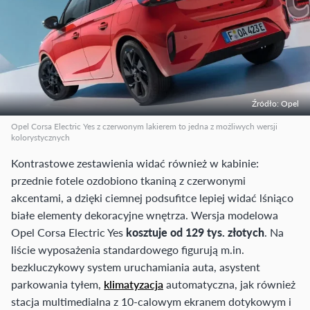
Źródło: Opel
Opel Corsa Electric Yes z czerwonym lakierem to jedna z możliwych wersji
kolorystycznych
Kontrastowe zestawienia widać również w kabinie:
przednie fotele ozdobiono tkaniną z czerwonymi
akcentami, a dzięki ciemnej podsufitce lepiej widać lśniąco
białe elementy dekoracyjne wnętrza. Wersja modelowa
Opel Corsa Electric Yes
kosztuje od 129 tys. złotych
. Na
liście wyposażenia standardowego figurują m.in.
bezkluczykowy system uruchamiania auta, asystent
parkowania tyłem,
klimatyzacja
automatyczna, jak również
stacja multimedialna z 10-calowym ekranem dotykowym i