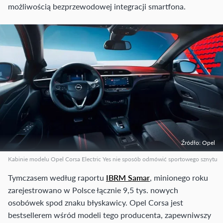
możliwością bezprzewodowej integracji smartfona.
Źródło: Opel
Kabinie modelu Opel Corsa Electric Yes nie sposób odmówić sportowego sznytu
Tymczasem według raportu
IBRM Samar
, minionego roku
zarejestrowano w Polsce łącznie 9,5 tys. nowych
osobówek spod znaku błyskawicy. Opel Corsa jest
bestsellerem wśród modeli tego producenta, zapewniwszy