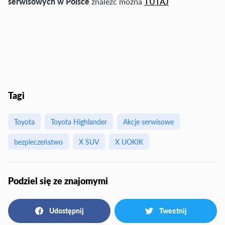
serwisowych w Polsce
znaleźć można
TUTAJ
Tagi
Toyota
Toyota Highlander
Akcje serwisowe
bezpieczeństwo
X SUV
X UOKIK
Podziel się ze znajomymi
Udostępnij
Tweetnij