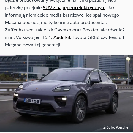
pałeczkę przejmie
SUV z napędem elektrycznym
. Jak
informują niemieckie media branżowe, los spalinowego
Macana podzielą nie tylko inne auta producenta z
Zuffenhausen, takie jak Cayman oraz Boxster, ale również
m.in. Volkswagen T6.1,
Audi R8
, Toyota GR86 czy Renault
Megane czwartej generacji.
Źródło: Porsche