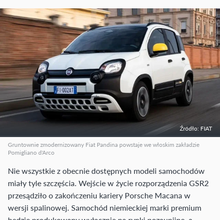
Źródło: FIAT
Gruntownie zmodernizowany Fiat Pandina powstaje we włoskim zakładzie
Pomigliano d'Arco
Nie wszystkie z obecnie dostępnych modeli samochodów
miały tyle szczęścia. Wejście w życie rozporządzenia GSR2
przesądziło o zakończeniu kariery Porsche Macana w
wersji spalinowej. Samochód niemieckiej marki premium
będzie produkowany wyłącznie na rynki pozaunijne, a