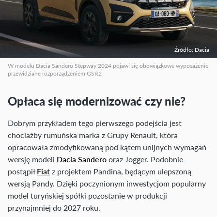
Źródło: Dacia
W modelu Dacia Sandero Stepway 2024 pojawi się obowiązkowe wyposażenie
przewidziane rozporządzeniem GSR2
Opłaca się modernizować czy nie?
Dobrym przykładem tego pierwszego podejścia jest
chociażby rumuńska marka z Grupy Renault, która
opracowała zmodyfikowaną pod kątem unijnych wymagań
wersję modeli
Dacia Sandero
oraz Jogger. Podobnie
postąpił
Fiat
z projektem Pandina, będącym ulepszoną
wersją Pandy. Dzięki poczynionym inwestycjom popularny
model turyńskiej spółki pozostanie w produkcji
przynajmniej do 2027 roku.