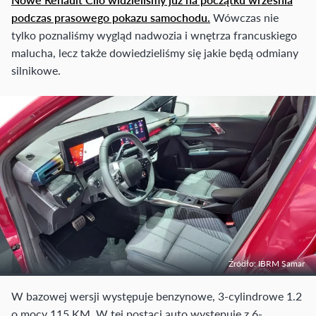
podczas prasowego pokazu samochodu.
Wówczas nie
tylko poznaliśmy wygląd nadwozia i wnętrza francuskiego
malucha, lecz także dowiedzieliśmy się jakie będą odmiany
silnikowe.
Źródło: IBRM Samar
W bazowej wersji występuje benzynowe, 3-cylindrowe 1.2
o mocy 115 KM. W tej postaci auto występuje z 6-